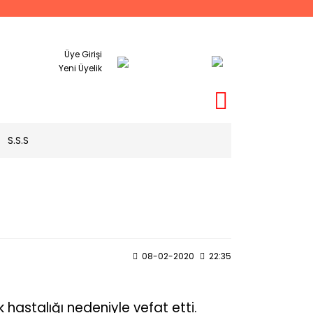
Üye Girişi
Yeni Üyelik
S.S.S
08-02-2020
22:35
k hastalığı nedeniyle vefat etti.