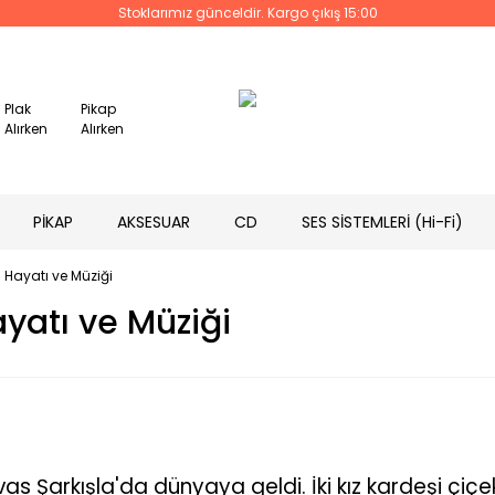
Stoklarımız günceldir. Kargo çıkış 15:00
Plak
Pikap
Alırken
Alırken
PİKAP
AKSESUAR
CD
SES SİSTEMLERİ (Hi-Fi)
? Hayatı ve Müziği
yatı ve Müziği
vas Şarkışla'da dünyaya geldi. İki kız kardeşi çiçe