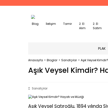
Blog
İletişim
Tamir
2. El
2. El
Alım
Satım
PLAK
Anasayfa
Bloglar
Sanatçılar
Aşık Veysel Kimdir
Aşık Veysel Kimdir? Ha
Sanatçılar
Aşık Veysel Şatıroğlu, 1894 yılında Si