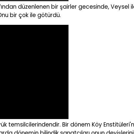
ından düzenlenen bir şairler gecesinde, Veysel ile
Onu bir çok ile götürdü.
k temsilcilerindendir. Bir dönem Köy Enstitüleri'n
larda dönemin bilindik sanatçıları onun deyişleri