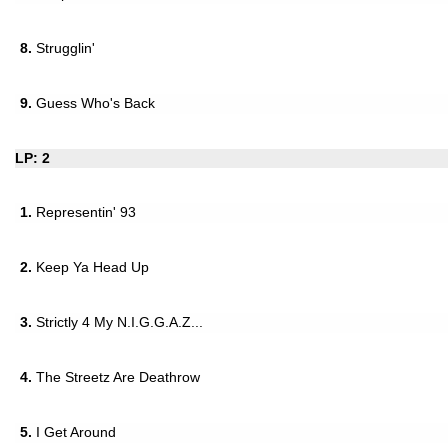
8.
Strugglin'
9.
Guess Who's Back
LP: 2
1.
Representin' 93
2.
Keep Ya Head Up
3.
Strictly 4 My N.I.G.G.A.Z...
4.
The Streetz Are Deathrow
5.
I Get Around