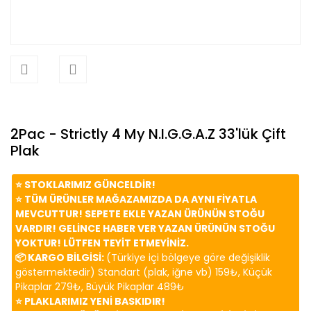
2Pac - Strictly 4 My N.I.G.G.A.Z 33'lük Çift
Plak
⭐️ STOKLARIMIZ GÜNCELDİR!
⭐️ TÜM ÜRÜNLER MAĞAZAMIZDA DA AYNI FİYATLA
MEVCUTTUR! SEPETE EKLE YAZAN ÜRÜNÜN STOĞU
VARDIR! GELİNCE HABER VER YAZAN ÜRÜNÜN STOĞU
YOKTUR! LÜTFEN TEYİT ETMEYİNİZ.
📦 KARGO BİLGİSİ:
(Türkiye içi bölgeye göre değişiklik
göstermektedir) Standart (plak, iğne vb) 159₺, Küçük
Pikaplar 279₺, Büyük Pikaplar 489₺
⭐️ PLAKLARIMIZ YENİ BASKIDIR!