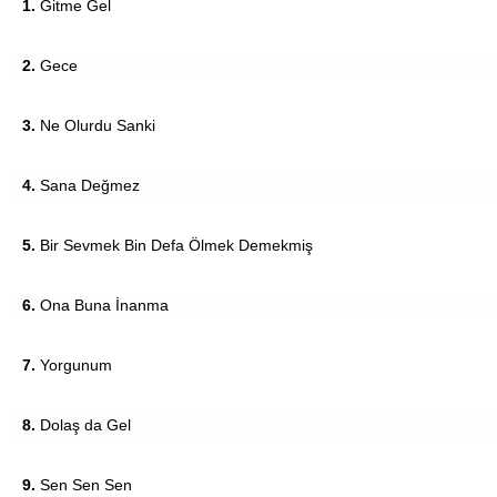
1.
Gitme Gel
2.
Gece
3.
Ne Olurdu Sanki
4.
Sana Değmez
5.
Bir Sevmek Bin Defa Ölmek Demekmiş
6.
Ona Buna İnanma
7.
Yorgunum
8.
Dolaş da Gel
9.
Sen Sen Sen