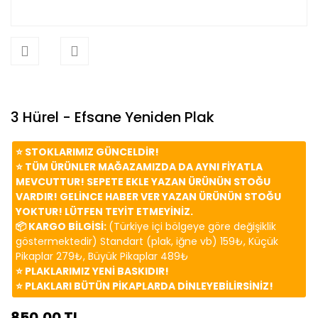
3 Hürel - Efsane Yeniden Plak
⭐️ STOKLARIMIZ GÜNCELDİR!
⭐️ TÜM ÜRÜNLER MAĞAZAMIZDA DA AYNI FİYATLA
MEVCUTTUR! SEPETE EKLE YAZAN ÜRÜNÜN STOĞU
VARDIR! GELİNCE HABER VER YAZAN ÜRÜNÜN STOĞU
YOKTUR! LÜTFEN TEYİT ETMEYİNİZ.
📦 KARGO BİLGİSİ:
(Türkiye içi bölgeye göre değişiklik
göstermektedir) Standart (plak, iğne vb) 159₺, Küçük
Pikaplar 279₺, Büyük Pikaplar 489₺
⭐️ PLAKLARIMIZ YENİ BASKIDIR!
⭐️ PLAKLARI BÜTÜN PİKAPLARDA DİNLEYEBİLİRSİNİZ!
850,00 TL