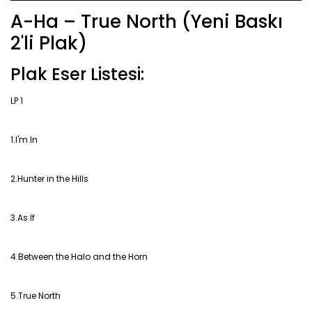
A-Ha – True North (Yeni Baskı
2'li Plak)
Plak Eser Listesi:
LP 1
1.I'm In
2.Hunter in the Hills
3.As If
4.Between the Halo and the Horn
5.True North