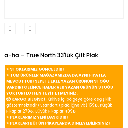
a-ha – True North 33'lük Çift Plak
⭐️ STOKLARIMIZ GÜNCELDİR!
⭐️ TÜM ÜRÜNLER MAĞAZAMIZDA DA AYNI FİYATLA
MEVCUTTUR! SEPETE EKLE YAZAN ÜRÜNÜN STOĞU
VARDIR! GELİNCE HABER VER YAZAN ÜRÜNÜN STOĞU
YOKTUR! LÜTFEN TEYİT ETMEYİNİZ.
📦 KARGO BİLGİSİ:
(Türkiye içi bölgeye göre değişiklik
göstermektedir) Standart (plak, iğne vb) 159₺, Küçük
Pikaplar 279₺, Büyük Pikaplar 489₺
⭐️ PLAKLARIMIZ YENİ BASKIDIR!
⭐️ PLAKLARI BÜTÜN PİKAPLARDA DİNLEYEBİLİRSİNİZ!