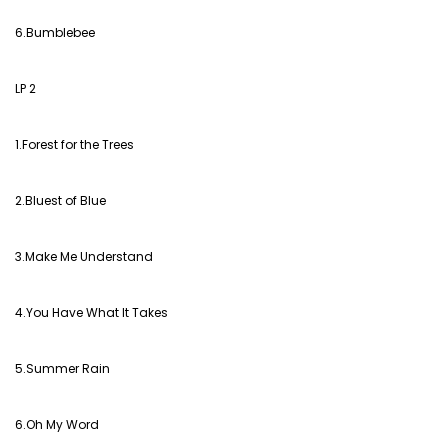
6.Bumblebee
LP 2
1.Forest for the Trees
2.Bluest of Blue
3.Make Me Understand
4.You Have What It Takes
5.Summer Rain
6.Oh My Word