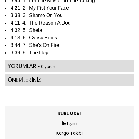
3:44 1. Let The Music Do The Talking
4:21 2. My Fist Your Face
3:38 3. Shame On You
4:11 4. The Reason A Dog
4:32 5. Shela
4:13 6. Gypsy Boots
3:44 7. She's On Fire
3:39 8. The Hop
YORUMLAR
- 0 yorum
ÖNERİLERİNİZ
KURUMSAL
İletişim
Kargo Takibi