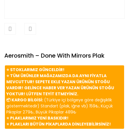
Aerosmith – Done With Mirrors Plak
⭐️ STOKLARIMIZ GÜNCELDİR!
⭐️ TÜM ÜRÜNLER MAĞAZAMIZDA DA AYNI FİYATLA
MEVCUTTUR! SEPETE EKLE YAZAN ÜRÜNÜN STOĞU
VARDIR! GELİNCE HABER VER YAZAN ÜRÜNÜN STOĞU
YOKTUR! LÜTFEN TEYİT ETMEYİNİZ.
📦 KARGO BİLGİSİ:
(Türkiye içi bölgeye göre değişiklik
göstermektedir) Standart (plak, iğne vb) 159₺, Küçük
Pikaplar 279₺, Büyük Pikaplar 489₺
⭐️ PLAKLARIMIZ YENİ BASKIDIR!
⭐️ PLAKLARI BÜTÜN PİKAPLARDA DİNLEYEBİLİRSİNİZ!