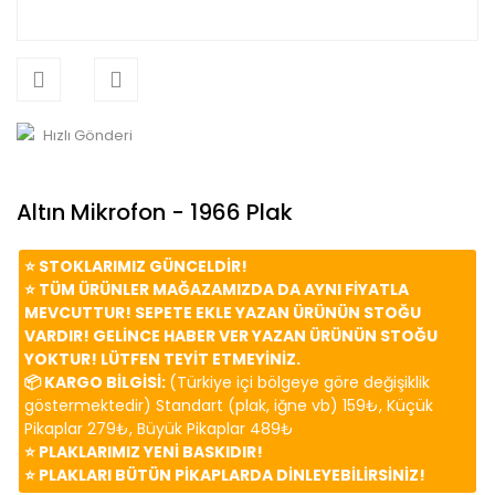
Hızlı Gönderi
Altın Mikrofon - 1966 Plak
⭐️ STOKLARIMIZ GÜNCELDİR!
⭐️ TÜM ÜRÜNLER MAĞAZAMIZDA DA AYNI FİYATLA
MEVCUTTUR! SEPETE EKLE YAZAN ÜRÜNÜN STOĞU
VARDIR! GELİNCE HABER VER YAZAN ÜRÜNÜN STOĞU
YOKTUR! LÜTFEN TEYİT ETMEYİNİZ.
📦 KARGO BİLGİSİ:
(Türkiye içi bölgeye göre değişiklik
göstermektedir) Standart (plak, iğne vb) 159₺, Küçük
Pikaplar 279₺, Büyük Pikaplar 489₺
⭐️ PLAKLARIMIZ YENİ BASKIDIR!
⭐️ PLAKLARI BÜTÜN PİKAPLARDA DİNLEYEBİLİRSİNİZ!