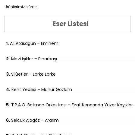
Ürünlerimiz sıfırdır.
Eser Listesi
1.
Ali Atasagun – Eminem
2.
Mavi Işıklar – Pınarbaşı
3.
Silüetler – Lorke Lorke
4.
Kent Yedilisi – Mühür Gözlüm
5.
T.P.A.O. Batman Orkestrası – Fırat Kenarında Yüzer Kayıklar
6.
Selçuk Alagöz – Ararım