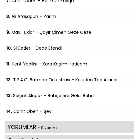
7.
Cahit Oben – Her Gün Kavga
8.
Ali Atasagun – Yarim
9.
Mavi Işıklar – Çayır Çimen Geze Geze
10.
Silüetler – Dede Efendi
11.
Kent Yedilisi – Kara Kaşlım Haticem
12.
T.P.A.O. Batman Orkestrası – Kaleden Top Atarlar
13.
Selçuk Alagöz – Bahçelere Geldi Bahar
14.
Cahit Oben – Şey
YORUMLAR
- 0 yorum