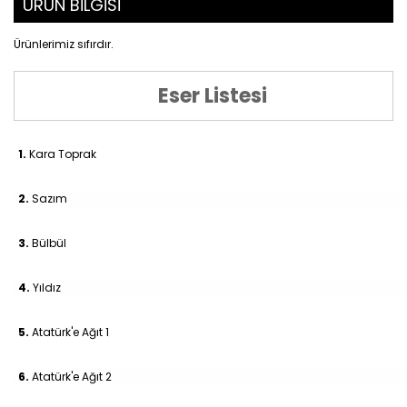
ÜRÜN BİLGİSİ
Ürünlerimiz sıfırdır.
Eser Listesi
1.
Kara Toprak
2.
Sazım
3.
Bülbül
4.
Yıldız
5.
Atatürk'e Ağıt 1
6.
Atatürk'e Ağıt 2