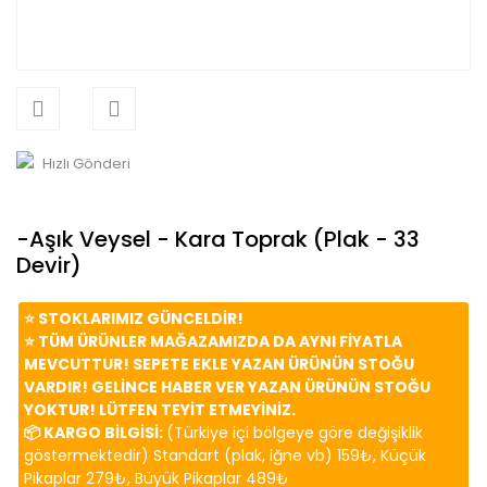
Hızlı Gönderi
-Aşık Veysel - Kara Toprak (Plak - 33
Devir)
⭐️ STOKLARIMIZ GÜNCELDİR!
⭐️ TÜM ÜRÜNLER MAĞAZAMIZDA DA AYNI FİYATLA
MEVCUTTUR! SEPETE EKLE YAZAN ÜRÜNÜN STOĞU
VARDIR! GELİNCE HABER VER YAZAN ÜRÜNÜN STOĞU
YOKTUR! LÜTFEN TEYİT ETMEYİNİZ.
📦 KARGO BİLGİSİ:
(Türkiye içi bölgeye göre değişiklik
göstermektedir) Standart (plak, iğne vb) 159₺, Küçük
Pikaplar 279₺, Büyük Pikaplar 489₺