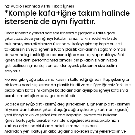
h2>Audio Technica ATN91 Pikap İğnesi
*Komple kafa+iğne takım halinde
isterseniz de aynı fiyattır.
Pikap iğneniz aynıysa sadece iğnenizi aşşağıdaki tarife göre
çıkartıp,sadece yeni iğneyi takabilirsiniz...farklı model ve bizde
bulunmuyorsa,pikabınızın üzerindeki kafayı çıkartıp kople bu seti
takabilirsiniz veya iğnenizi tutan plastik karkasının sağlam olması
durumunda,plastik iğne kasasına iğne montajı yapmaktayız.Eski
iğneniz ile aynı performansta olması için pikabınızı yanınızda
getirebilirseniz,montaj sonrası deneyerek pikabınızı size teslim
ediyoruz.
Pioneer gibi çoğu pikap markasının kullandığı iğnedir. Küp şekeri gibi
bir formu vardır, iç kısmında plastik bir dil vardır. Eğer iğneniz farklı ise
pikabınızın kafasını komple kablolarından ayırıp bu iğneyi kafasıyla
beraber montajlamanız gerekmektedir.
Sadece iğneyi(plastik kısım) değiştirecekseniz, iğnenin plastik kısmını
iki yanından tutarak çıkarın(aşağı doğru çekerek çıkartmanız gerek)
yeni iğneyi takın ve şeffaf koruma kapağını çıkartarak kullanın.
İğneyi kartuşuyla beraber komple değiştirecekseniz, pikabınızın
kartuşu arkasındaki 4 adet soketi cımbız ile çıkarın.
Ardından yeni kartuşun arka uçlarına soketleri aynı yerlere takın ve