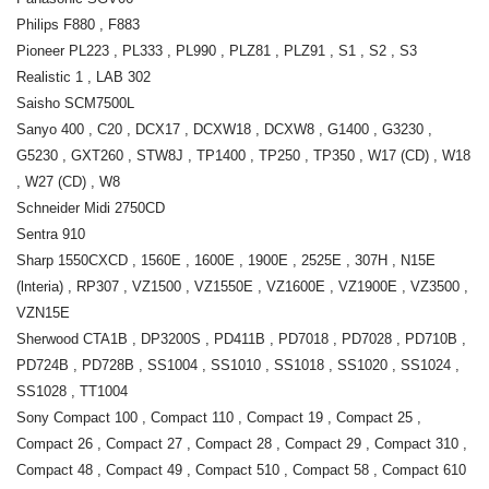
Philips F880 , F883
Pioneer PL223 , PL333 , PL990 , PLZ81 , PLZ91 , S1 , S2 , S3
Realistic 1 , LAB 302
Saisho SCM7500L
Sanyo 400 , C20 , DCX17 , DCXW18 , DCXW8 , G1400 , G3230 ,
G5230 , GXT260 , STW8J , TP1400 , TP250 , TP350 , W17 (CD) , W18
, W27 (CD) , W8
Schneider Midi 2750CD
Sentra 910
Sharp 1550CXCD , 1560E , 1600E , 1900E , 2525E , 307H , N15E
(lnteria) , RP307 , VZ1500 , VZ1550E , VZ1600E , VZ1900E , VZ3500 ,
VZN15E
Sherwood CTA1B , DP3200S , PD411B , PD7018 , PD7028 , PD710B ,
PD724B , PD728B , SS1004 , SS1010 , SS1018 , SS1020 , SS1024 ,
SS1028 , TT1004
Sony Compact 100 , Compact 110 , Compact 19 , Compact 25 ,
Compact 26 , Compact 27 , Compact 28 , Compact 29 , Compact 310 ,
Compact 48 , Compact 49 , Compact 510 , Compact 58 , Compact 610