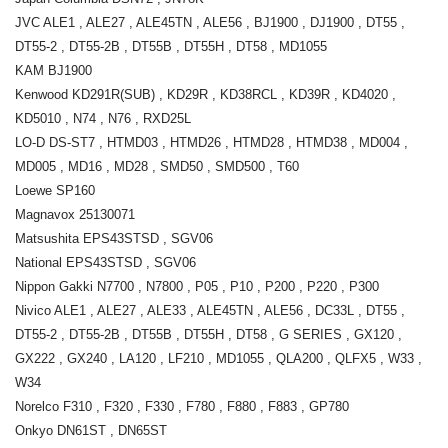
JVC ALE1 , ALE27 , ALE45TN , ALE56 , BJ1900 , DJ1900 , DT55 ,
DT55-2 , DT55-2B , DT55B , DT55H , DT58 , MD1055
KAM BJ1900
Kenwood KD291R(SUB) , KD29R , KD38RCL , KD39R , KD4020 ,
KD5010 , N74 , N76 , RXD25L
LO-D DS-ST7 , HTMD03 , HTMD26 , HTMD28 , HTMD38 , MD004 ,
MD005 , MD16 , MD28 , SMD50 , SMD500 , T60
Loewe SP160
Magnavox 25130071
Matsushita EPS43STSD , SGV06
National EPS43STSD , SGV06
Nippon Gakki N7700 , N7800 , P05 , P10 , P200 , P220 , P300
Nivico ALE1 , ALE27 , ALE33 , ALE45TN , ALE56 , DC33L , DT55 ,
DT55-2 , DT55-2B , DT55B , DT55H , DT58 , G SERIES , GX120 ,
GX222 , GX240 , LA120 , LF210 , MD1055 , QLA200 , QLFX5 , W33 ,
W34
Norelco F310 , F320 , F330 , F780 , F880 , F883 , GP780
Onkyo DN61ST , DN65ST