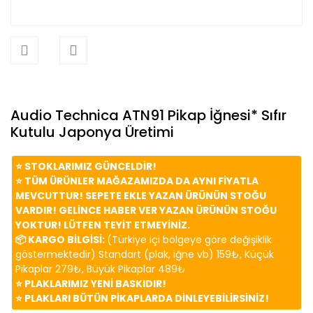
Audio Technica ATN91 Pikap İğnesi* Sıfır
Kutulu Japonya Üretimi
⭐️ STOKLARIMIZ GÜNCELDİR!
⭐️ TÜM ÜRÜNLER MAĞAZAMIZDA DA AYNI FİYATLA
MEVCUTTUR! SEPETE EKLE YAZAN ÜRÜNÜN STOĞU
VARDIR! GELİNCE HABER VER YAZAN ÜRÜNÜN STOĞU
YOKTUR! LÜTFEN TEYİT ETMEYİNİZ.
📦 KARGO BİLGİSİ:
(Türkiye içi bölgeye göre değişiklik
göstermektedir) Standart (plak, iğne vb) 159₺, Küçük
Pikaplar 279₺, Büyük Pikaplar 489₺
⭐️ PLAKLARIMIZ YENİ BASKIDIR!
⭐️ PLAKLARI BÜTÜN PİKAPLARDA DİNLEYEBİLİRSİNİZ!