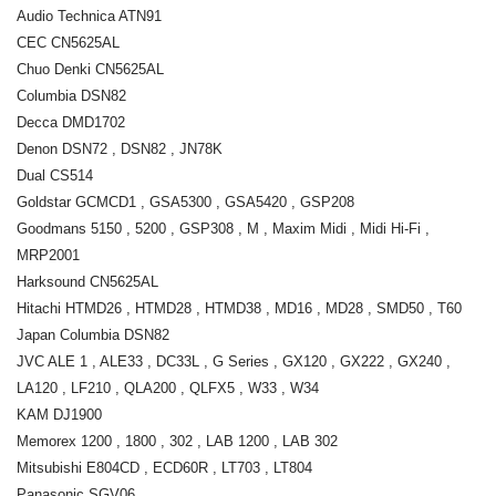
Audio Technica ATN91
CEC CN5625AL
Chuo Denki CN5625AL
Columbia DSN82
Decca DMD1702
Denon DSN72 , DSN82 , JN78K
Dual CS514
Goldstar GCMCD1 , GSA5300 , GSA5420 , GSP208
Goodmans 5150 , 5200 , GSP308 , M , Maxim Midi , Midi Hi-Fi ,
MRP2001
Harksound CN5625AL
Hitachi HTMD26 , HTMD28 , HTMD38 , MD16 , MD28 , SMD50 , T60
Japan Columbia DSN82
JVC ALE 1 , ALE33 , DC33L , G Series , GX120 , GX222 , GX240 ,
LA120 , LF210 , QLA200 , QLFX5 , W33 , W34
KAM DJ1900
Memorex 1200 , 1800 , 302 , LAB 1200 , LAB 302
Mitsubishi E804CD , ECD60R , LT703 , LT804
Panasonic SGV06