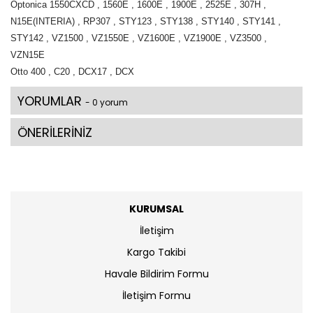
Optonica 1550CXCD , 1560E , 1600E , 1900E , 2525E , 307H ,
N15E(INTERIA) , RP307 , STY123 , STY138 , STY140 , STY141 ,
STY142 , VZ1500 , VZ1550E , VZ1600E , VZ1900E , VZ3500 ,
VZN15E
Otto 400 , C20 , DCX17 , DCX
YORUMLAR
- 0 yorum
ÖNERİLERİNİZ
KURUMSAL
İletişim
Kargo Takibi
Havale Bildirim Formu
İletişim Formu