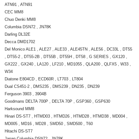
ATN91 , ATN91
CEC MM8
Chuo Denki MM8
Columbia DSN72 , JN78K
Darling DL32E
Decca DMD1702
Del Monico ALE1 , ALE27 , ALE33 , ALE45TN , ALE56 , DC33L , DT55
, DT55-2 , DT55-2B , DT55B , DT55H , DT58 , G SERIES , GX120 ,
GX222 , GX240 , LA120 , LF210 , MD1055 , QLA200 , QLFX5 , W33 ,
W34
Diatone E804CD , ECD60R , LT703 , LT804
Dual CS451-2 , DMS235 , DMS239 , DN235 , DN239
Ferguson 3903 , 3904B
Goodmans DELTA 700P , DELTA 70P , GSP360 , GSP630
Harksound MM8
Hinari DS-ST7 , HTMD03 , HTMD26 , HTMD28 , HTMD38 , MD004 ,
MD005 , MD16 , MD28 , SMD50 , SMD500 , T60
Hitachi DS-ST7
Japan Columbia DSN72 , JN78K