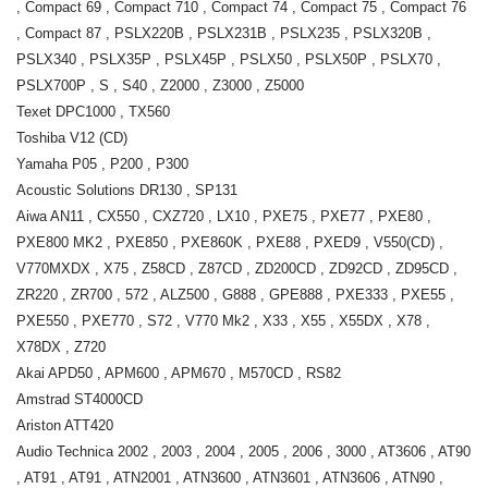
, Compact 69 , Compact 710 , Compact 74 , Compact 75 , Compact 76
, Compact 87 , PSLX220B , PSLX231B , PSLX235 , PSLX320B ,
PSLX340 , PSLX35P , PSLX45P , PSLX50 , PSLX50P , PSLX70 ,
PSLX700P , S , S40 , Z2000 , Z3000 , Z5000
Texet DPC1000 , TX560
Toshiba V12 (CD)
Yamaha P05 , P200 , P300
Acoustic Solutions DR130 , SP131
Aiwa AN11 , CX550 , CXZ720 , LX10 , PXE75 , PXE77 , PXE80 ,
PXE800 MK2 , PXE850 , PXE860K , PXE88 , PXED9 , V550(CD) ,
V770MXDX , X75 , Z58CD , Z87CD , ZD200CD , ZD92CD , ZD95CD ,
ZR220 , ZR700 , 572 , ALZ500 , G888 , GPE888 , PXE333 , PXE55 ,
PXE550 , PXE770 , S72 , V770 Mk2 , X33 , X55 , X55DX , X78 ,
X78DX , Z720
Akai APD50 , APM600 , APM670 , M570CD , RS82
Amstrad ST4000CD
Ariston ATT420
Audio Technica 2002 , 2003 , 2004 , 2005 , 2006 , 3000 , AT3606 , AT90
, AT91 , AT91 , ATN2001 , ATN3600 , ATN3601 , ATN3606 , ATN90 ,