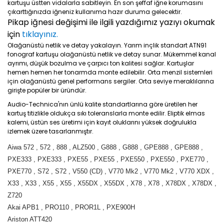
kartuşu üstten vidalarla sabitleyin. En son şeffaf iğne korumasını
çıkarttığınızda iğneniz kullanıma hazır duruma gelecektir.
Pikap iğnesi değişimi ile ilgili yazdığımız yazıyı okumak
için
tıklayınız.
Olağanüstü netlik ve detay yakalayın. Yarım inçlik standart ATN91
fonograf kartuşu olağanüstü netlik ve detay sunar. Mükemmel kanal
ayrımı, düşük bozulma ve çarpıcı ton kalitesi sağlar. Kartuşlar
hemen hemen her tonarmda monte edilebilir. Orta menzil sistemleri
için olağanüstü genel performans sergiler. Orta seviye meraklılarına
girişte popüler bir üründür.
Audio-Technica'nın ünlü kalite standartlarına göre üretilen her
kartuş titizlikle oldukça sıkı toleranslarla monte edilir. Eliptik elmas
kalemi, üstün ses üretimi için kayıt oluklarını yüksek doğrulukla
izlemek üzere tasarlanmıştır.
Aiwa 572 , 572 , 888 , ALZ500 , G888 , G888 , GPE888 , GPE888 ,
PXE333 , PXE333 , PXE55 , PXE55 , PXE550 , PXE550 , PXE770 ,
PXE770 , S72 , S72 , V550 (CD) , V770 Mk2 , V770 Mk2 , V770 XDX ,
X33 , X33 , X55 , X55 , X55DX , X55DX , X78 , X78 , X78DX , X78DX ,
Z720
Akai APB1 , PRO110 , PROR1L , PXE900H
Ariston ATT420