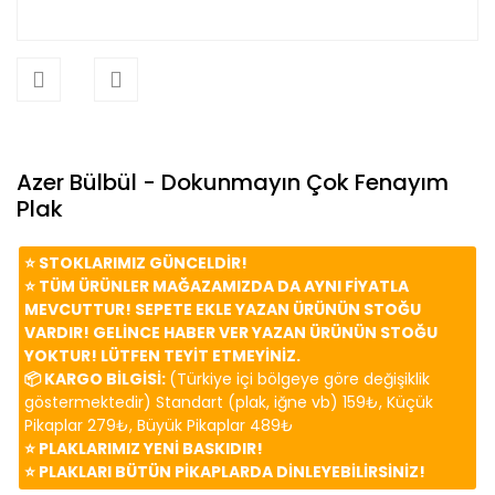
Azer Bülbül - Dokunmayın Çok Fenayım
Plak
⭐️ STOKLARIMIZ GÜNCELDİR!
⭐️ TÜM ÜRÜNLER MAĞAZAMIZDA DA AYNI FİYATLA
MEVCUTTUR! SEPETE EKLE YAZAN ÜRÜNÜN STOĞU
VARDIR! GELİNCE HABER VER YAZAN ÜRÜNÜN STOĞU
YOKTUR! LÜTFEN TEYİT ETMEYİNİZ.
📦 KARGO BİLGİSİ:
(Türkiye içi bölgeye göre değişiklik
göstermektedir) Standart (plak, iğne vb) 159₺, Küçük
Pikaplar 279₺, Büyük Pikaplar 489₺
⭐️ PLAKLARIMIZ YENİ BASKIDIR!
⭐️ PLAKLARI BÜTÜN PİKAPLARDA DİNLEYEBİLİRSİNİZ!