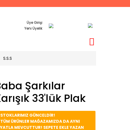
Üye Girişi
Yeni Üyelik
S.S.S
aba Şarkılar
arışık 33'lük Plak
️ STOKLARIMIZ GÜNCELDİR!
️ TÜM ÜRÜNLER MAĞAZAMIZDA DA AYNI
İYATLA MEVCUTTUR! SEPETE EKLE YAZAN