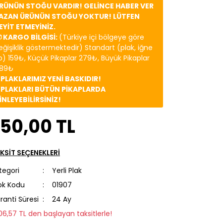
RÜNÜN STOĞU VARDIR! GELİNCE HABER VER
AZAN ÜRÜNÜN STOĞU YOKTUR! LÜTFEN
EYİT ETMEYİNİZ.
 KARGO BİLGİSİ:
(Türkiye içi bölgeye göre
eğişiklik göstermektedir) Standart (plak, iğne
b) 159₺, Küçük Pikaplar 279₺, Büyük Pikaplar
89₺
️ PLAKLARIMIZ YENİ BASKIDIR!
️ PLAKLARI BÜTÜN PİKAPLARDA
İNLEYEBİLİRSİNİZ!
50,00 TL
KSİT SEÇENEKLERİ
tegori
Yerli Plak
ok Kodu
01907
ranti Süresi
24 Ay
106,57 TL den başlayan taksitlerle!