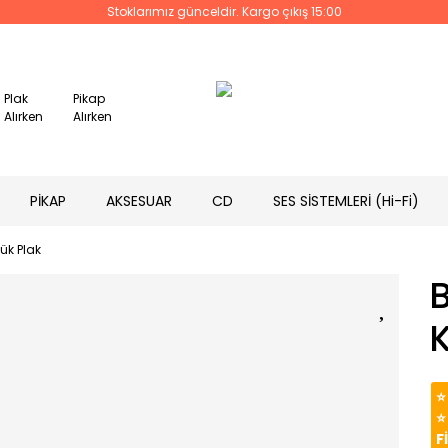
Stoklarımız günceldir. Kargo çıkış 15:00
Plak
Pikap
Alırken
Alırken
PİKAP
AKSESUAR
CD
SES SİSTEMLERİ (Hi-Fi)
lük Plak
B
K
⭐
⭐
F