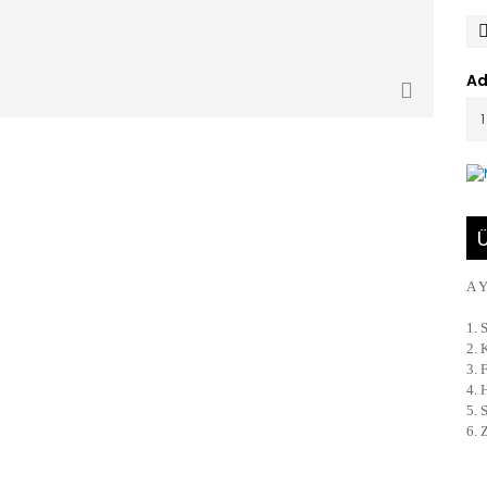
Ad
Ü
A 
1. 
2. 
3. 
4. 
5. 
6. 