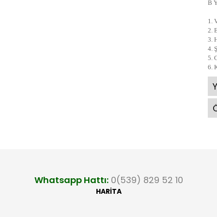
B 
1. 
2. 
3. 
4. 
5. 
6. 
Ö
Whatsapp Hattı:
0(539) 829 52 10
HARİTA