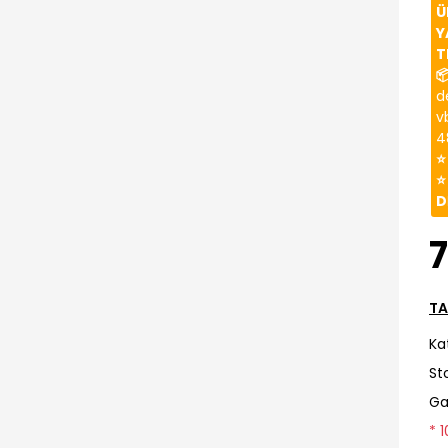
Ü
Y
T

d
v
4
⭐
⭐
D
7
TA
Ka
St
Ga
* 