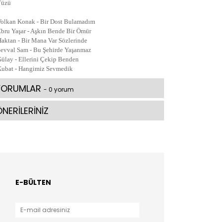
Yüzü
Volkan Konak - Bir Dost Bulamadım
Ebru Yaşar - Aşkın Bende Bir Ömür
Haktan - Bir Mana Var Sözlerinde
Şevval Sam - Bu Şehirde Yaşanmaz
Gülay - Ellerini Çekip Benden
Kubat - Hangimiz Sevmedik
YORUMLAR
- 0 yorum
NERİLERİNİZ
E-BÜLTEN