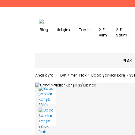
Blog
İletişim
Tamir
2. El
2. El
Alım
Satım
PLAK
Anasayfa
PLAK
Yerli Plak
Baba Şarkılar Karışık 33'