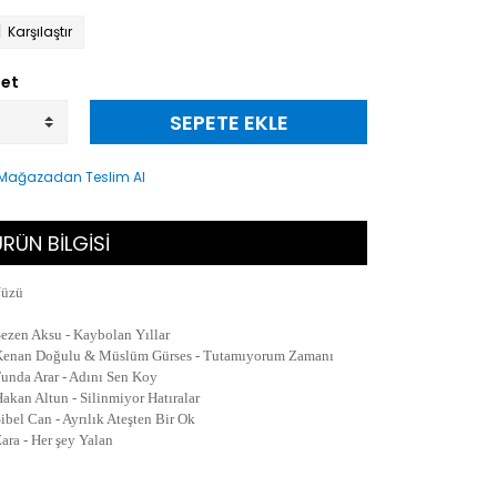
Karşılaştır
et
SEPETE EKLE
RÜN BİLGİSİ
Yüzü
Sezen Aksu - Kaybolan Yıllar
Kenan Doğulu & Müslüm Gürses - Tutamıyorum Zamanı
Funda Arar - Adını Sen Koy
Hakan Altun - Silinmiyor Hatıralar
Sibel Can - Ayrılık Ateşten Bir Ok
Zara - Her şey Yalan