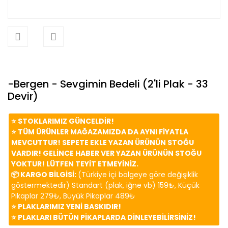
-Bergen - Sevgimin Bedeli (2'li Plak - 33
Devir)
⭐️ STOKLARIMIZ GÜNCELDİR!
⭐️ TÜM ÜRÜNLER MAĞAZAMIZDA DA AYNI FİYATLA
MEVCUTTUR! SEPETE EKLE YAZAN ÜRÜNÜN STOĞU
VARDIR! GELİNCE HABER VER YAZAN ÜRÜNÜN STOĞU
YOKTUR! LÜTFEN TEYİT ETMEYİNİZ.
📦 KARGO BİLGİSİ:
(Türkiye içi bölgeye göre değişiklik
göstermektedir) Standart (plak, iğne vb) 159₺, Küçük
Pikaplar 279₺, Büyük Pikaplar 489₺
⭐️ PLAKLARIMIZ YENİ BASKIDIR!
⭐️ PLAKLARI BÜTÜN PİKAPLARDA DİNLEYEBİLİRSİNİZ!