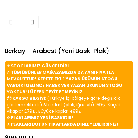
Berkay - Arabest (Yeni Baskı Plak)
⭐️ STOKLARIMIZ GÜNCELDİR!
⭐️ TÜM ÜRÜNLER MAĞAZAMIZDA DA AYNI FİYATLA
MEVCUTTUR! SEPETE EKLE YAZAN ÜRÜNÜN STOĞU
VARDIR! GELİNCE HABER VER YAZAN ÜRÜNÜN STOĞU
YOKTUR! LÜTFEN TEYİT ETMEYİNİZ.
📦 KARGO BİLGİSİ:
(Türkiye içi bölgeye göre değişiklik
göstermektedir) Standart (plak, iğne vb) 159₺, Küçük
Pikaplar 279₺, Büyük Pikaplar 489₺
⭐️ PLAKLARIMIZ YENİ BASKIDIR!
⭐️ PLAKLARI BÜTÜN PİKAPLARDA DİNLEYEBİLİRSİNİZ!
800,00 TL