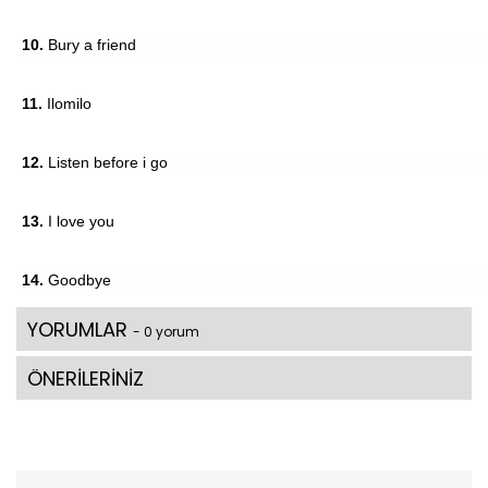
10.
Bury a friend
11.
Ilomilo
12.
Listen before i go
13.
I love you
14.
Goodbye
YORUMLAR
- 0 yorum
ÖNERİLERİNİZ