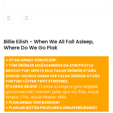
Billie Eilish - When We All Fall Asleep,
Where Do We Go Plak
⭐️ STOKLARIMIZ GÜNCELDİR!
⭐️ TÜM ÜRÜNLER MAĞAZAMIZDA DA AYNI FİYATLA
MEVCUTTUR! SEPETE EKLE YAZAN ÜRÜNÜN STOĞU
VARDIR! GELİNCE HABER VER YAZAN ÜRÜNÜN STOĞU
YOKTUR! LÜTFEN TEYİT ETMEYİNİZ.
📦 KARGO BİLGİSİ:
(Türkiye içi bölgeye göre değişiklik
göstermektedir) Standart (plak, iğne vb) 159₺, Küçük
Pikaplar 279₺, Büyük Pikaplar 489₺
⭐️ PLAKLARIMIZ YENİ BASKIDIR!
⭐️ PLAKLARI BÜTÜN PİKAPLARDA DİNLEYEBİLİRSİNİZ!