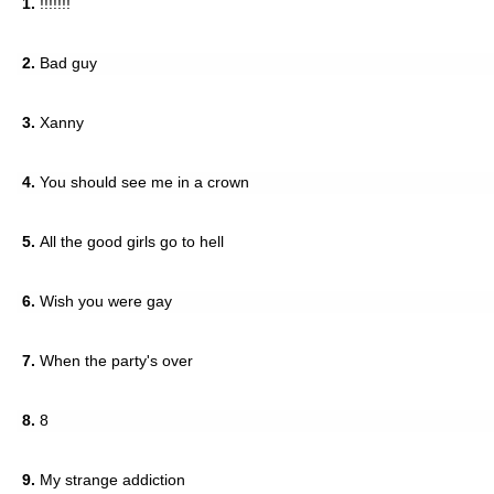
1.
!!!!!!!
2.
Bad guy
3.
Xanny
4.
You should see me in a crown
5.
All the good girls go to hell
6.
Wish you were gay
7.
When the party's over
8.
8
9.
My strange addiction