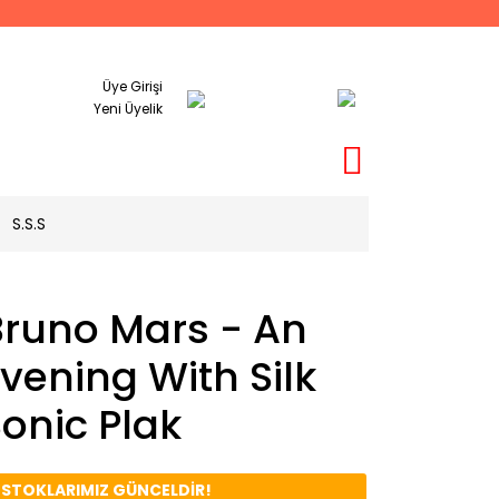
Üye Girişi
Yeni Üyelik
S.S.S
Bruno Mars - An
vening With Silk
onic Plak
️ STOKLARIMIZ GÜNCELDİR!