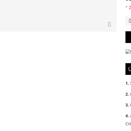
* 
Ü
1.
2.
3.
4.
Col