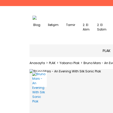
Blog
İletişim
Tamir
2. El
2. El
Alım
Satım
PLAK
Anasayfa
PLAK
Yabancı Plak
Bruno Mars - An Eve