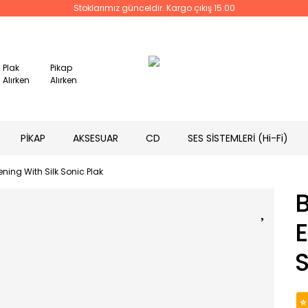
Stoklarımız günceldir. Kargo çıkış 15:00
Plak
Pikap
Alırken
Alırken
PİKAP
AKSESUAR
CD
SES SİSTEMLERİ (Hi-Fi)
ning With Silk Sonic Plak
E
S
⭐