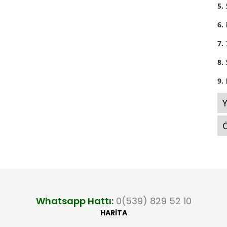
5.
6.
7.
8.
9.
Ö
Whatsapp Hattı:
0(539) 829 52 10
HARİTA