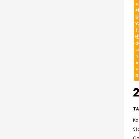
⭐
F
Ü
Y
T

d
v
4
⭐
⭐
D
2
TA
Ka
St
Ga