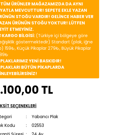
️ TÜM ÜRÜNLER MAĞAZAMIZDA DA AYNI
İYATLA MEVCUTTUR! SEPETE EKLE YAZAN
RÜNÜN STOĞU VARDIR! GELİNCE HABER VER
AZAN ÜRÜNÜN STOĞU YOKTUR! LÜTFEN
EYİT ETMEYİNİZ.
 KARGO BİLGİSİ:
(Türkiye içi bölgeye göre
eğişiklik göstermektedir) Standart (plak, iğne
b) 159₺, Küçük Pikaplar 279₺, Büyük Pikaplar
89₺
️ PLAKLARIMIZ YENİ BASKIDIR!
️ PLAKLARI BÜTÜN PİKAPLARDA
İNLEYEBİLİRSİNİZ!
.100,00 TL
KSİT SEÇENEKLERİ
tegori
Yabancı Plak
ok Kodu
02553
ranti Süresi
24 Ay