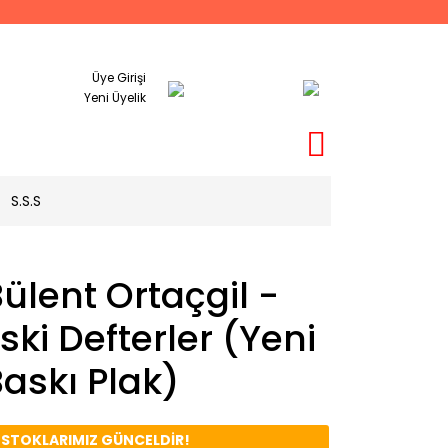
Üye Girişi
Yeni Üyelik
S.S.S
ülent Ortaçgil -
ski Defterler (Yeni
askı Plak)
️ STOKLARIMIZ GÜNCELDİR!