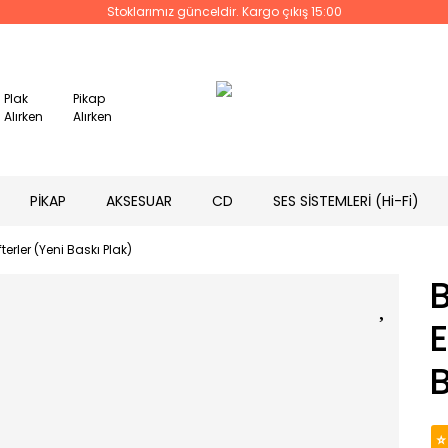
Stoklarımız günceldir. Kargo çıkış 15:00
Plak
Pikap
Alırken
Alırken
PİKAP
AKSESUAR
CD
SES SİSTEMLERİ (Hi-Fi)
terler (Yeni Baskı Plak)
B
E
B
⭐