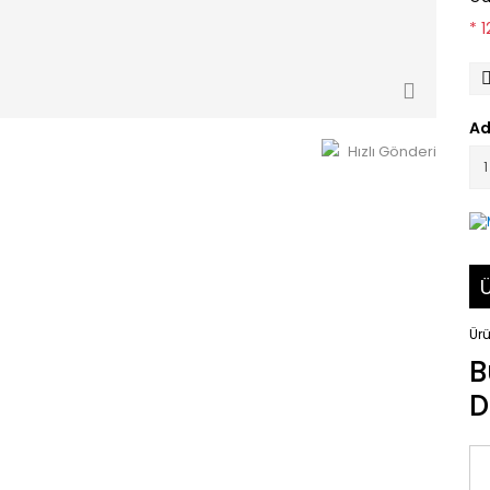
* 
Ad
Hızlı Gönderi
Ü
Ürü
B
D