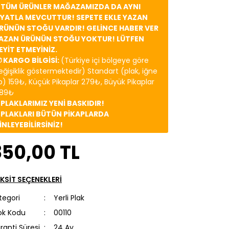
️ TÜM ÜRÜNLER MAĞAZAMIZDA DA AYNI
İYATLA MEVCUTTUR! SEPETE EKLE YAZAN
RÜNÜN STOĞU VARDIR! GELİNCE HABER VER
AZAN ÜRÜNÜN STOĞU YOKTUR! LÜTFEN
EYİT ETMEYİNİZ.
 KARGO BİLGİSİ:
(Türkiye içi bölgeye göre
eğişiklik göstermektedir) Standart (plak, iğne
b) 159₺, Küçük Pikaplar 279₺, Büyük Pikaplar
89₺
️ PLAKLARIMIZ YENİ BASKIDIR!
️ PLAKLARI BÜTÜN PİKAPLARDA
İNLEYEBİLİRSİNİZ!
850,00 TL
KSİT SEÇENEKLERİ
tegori
Yerli Plak
ok Kodu
00110
ranti Süresi
24 Ay