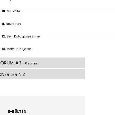
10.
Şık Latife
11.
Bozburun
12.
Beni Katagorize Etme
13.
Memurun Şarkısı
YORUMLAR
- 0 yorum
NERİLERİNİZ
E-BÜLTEN