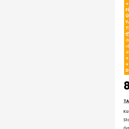
⭐
F
Ü
Y
T

d
v
4
⭐
⭐
D
TA
Ka
St
Ga