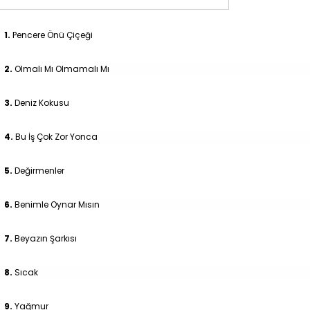
1.
Pencere Önü Çiçeği
2.
Olmalı Mı Olmamalı Mı
3.
Deniz Kokusu
4.
Bu İş Çok Zor Yonca
5.
Değirmenler
6.
Benimle Oynar Mısın
7.
Beyazın Şarkısı
8.
Sıcak
9.
Yağmur