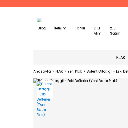
Blog
İletişim
Tamir
2. El
2. El
Alım
Satım
PLAK
Anasayfa
PLAK
Yerli Plak
Bülent Ortaçgil - Eski Def