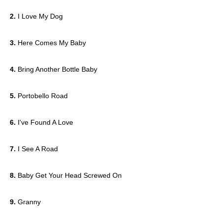
2.
I Love My Dog
3.
Here Comes My Baby
4.
Bring Another Bottle Baby
5.
Portobello Road
6.
I've Found A Love
7.
I See A Road
8.
Baby Get Your Head Screwed On
9.
Granny