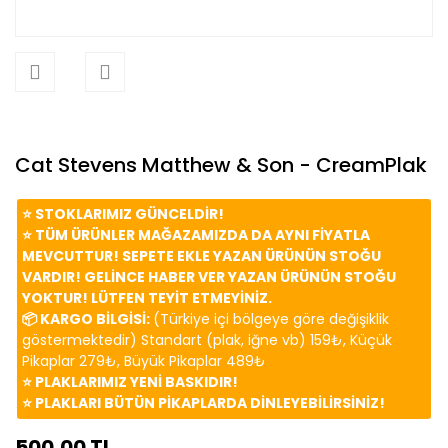
Cat Stevens Matthew & Son - CreamPlak
⭐️ STOKLARIMIZ GÜNCELDİR!
⭐️ TÜM ÜRÜNLER MAĞAZAMIZDA DA AYNI FİYATLA
MEVCUTTUR! SEPETE EKLE YAZAN ÜRÜNÜN STOĞU
VARDIR! GELİNCE HABER VER YAZAN ÜRÜNÜN STOĞU
YOKTUR! LÜTFEN TEYİT ETMEYİNİZ.
📦 KARGO BİLGİSİ:
(Türkiye içi bölgeye göre değişiklik
göstermektedir) Standart (plak, iğne vb) 159₺, Küçük
Pikaplar 279₺, Büyük Pikaplar 489₺
⭐️ PLAKLARIMIZ YENİ BASKIDIR!
⭐️ PLAKLARI BÜTÜN PİKAPLARDA DİNLEYEBİLİRSİNİZ!
500,00 TL