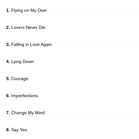
1.
Flying on My Own
2.
Lovers Never Die
3.
Falling in Love Again
4.
Lying Down
5.
Courage
6.
Imperfections
7.
Change My Mind
8.
Say Yes