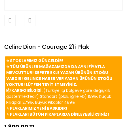
Celine Dion - Courage 2'li Plak
⭐️ STOKLARIMIZ GÜNCELDİR!
⭐️ TÜM ÜRÜNLER MAĞAZAMIZDA DA AYNI FİYATLA
MEVCUTTUR! SEPETE EKLE YAZAN ÜRÜNÜN STOĞU
VARDIR! GELİNCE HABER VER YAZAN ÜRÜNÜN STOĞU
YOKTUR! LÜTFEN TEYİT ETMEYİNİZ.
📦 KARGO BİLGİSİ:
(Türkiye içi bölgeye göre değişiklik
göstermektedir) Standart (plak, iğne vb) 159₺, Küçük
Pikaplar 279₺, Büyük Pikaplar 489₺
⭐️ PLAKLARIMIZ YENİ BASKIDIR!
⭐️ PLAKLARI BÜTÜN PİKAPLARDA DİNLEYEBİLİRSİNİZ!
1.800,00 TL