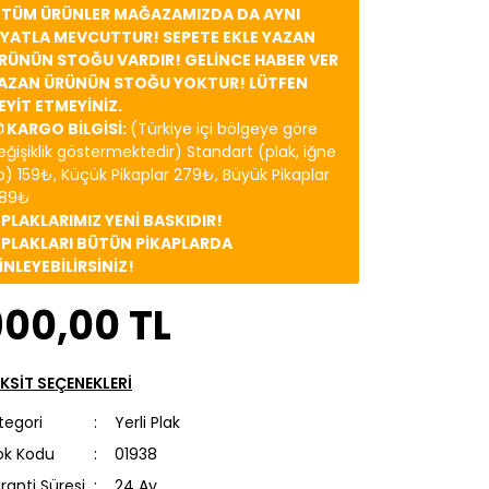
️ TÜM ÜRÜNLER MAĞAZAMIZDA DA AYNI
İYATLA MEVCUTTUR! SEPETE EKLE YAZAN
RÜNÜN STOĞU VARDIR! GELİNCE HABER VER
AZAN ÜRÜNÜN STOĞU YOKTUR! LÜTFEN
EYİT ETMEYİNİZ.
 KARGO BİLGİSİ:
(Türkiye içi bölgeye göre
eğişiklik göstermektedir) Standart (plak, iğne
b) 159₺, Küçük Pikaplar 279₺, Büyük Pikaplar
89₺
️ PLAKLARIMIZ YENİ BASKIDIR!
️ PLAKLARI BÜTÜN PİKAPLARDA
İNLEYEBİLİRSİNİZ!
900,00 TL
KSİT SEÇENEKLERİ
tegori
Yerli Plak
ok Kodu
01938
ranti Süresi
24 Ay