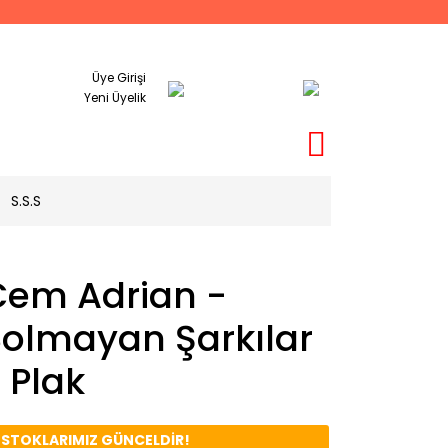
Üye Girişi
Yeni Üyelik
S.S.S
Cem Adrian -
Solmayan Şarkılar
 Plak
️ STOKLARIMIZ GÜNCELDİR!