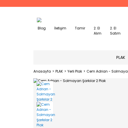
Blog
İletişim
Tamir
2. El
2. El
Alım
Satım
PLAK
Anasayfa
PLAK
Yerli Plak
Cem Adrian - Solmayan 