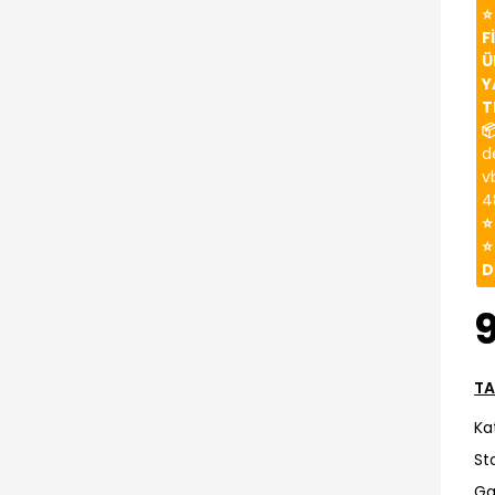
⭐
F
Ü
Y
T

d
v
4
⭐
⭐
D
TA
Ka
St
Ga