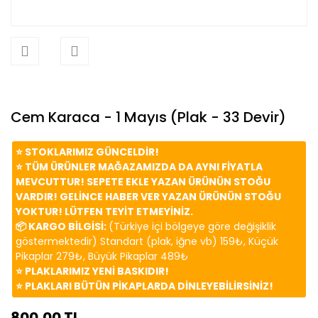
Cem Karaca - 1 Mayıs (Plak - 33 Devir)
⭐️ STOKLARIMIZ GÜNCELDİR!
⭐️ TÜM ÜRÜNLER MAĞAZAMIZDA DA AYNI FİYATLA
MEVCUTTUR! SEPETE EKLE YAZAN ÜRÜNÜN STOĞU
VARDIR! GELİNCE HABER VER YAZAN ÜRÜNÜN STOĞU
YOKTUR! LÜTFEN TEYİT ETMEYİNİZ.
📦 KARGO BİLGİSİ:
(Türkiye içi bölgeye göre değişiklik
göstermektedir) Standart (plak, iğne vb) 159₺, Küçük
Pikaplar 279₺, Büyük Pikaplar 489₺
⭐️ PLAKLARIMIZ YENİ BASKIDIR!
⭐️ PLAKLARI BÜTÜN PİKAPLARDA DİNLEYEBİLİRSİNİZ!
800,00 TL