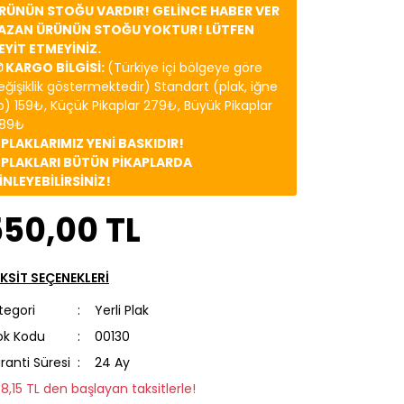
RÜNÜN STOĞU VARDIR! GELİNCE HABER VER
AZAN ÜRÜNÜN STOĞU YOKTUR! LÜTFEN
EYİT ETMEYİNİZ.
 KARGO BİLGİSİ:
(Türkiye içi bölgeye göre
eğişiklik göstermektedir) Standart (plak, iğne
b) 159₺, Küçük Pikaplar 279₺, Büyük Pikaplar
89₺
️ PLAKLARIMIZ YENİ BASKIDIR!
️ PLAKLARI BÜTÜN PİKAPLARDA
İNLEYEBİLİRSİNİZ!
550,00 TL
KSİT SEÇENEKLERİ
tegori
Yerli Plak
ok Kodu
00130
ranti Süresi
24 Ay
78,15 TL den başlayan taksitlerle!