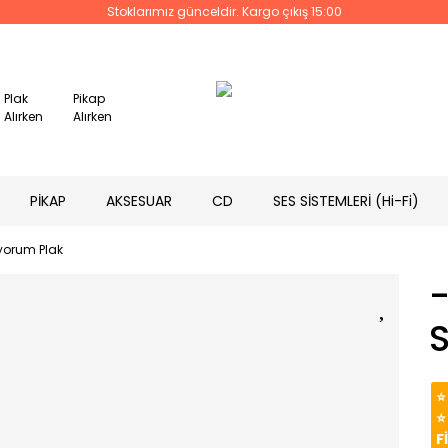
Stoklarımız günceldir. Kargo çıkış 15:00
Plak
Pikap
Alırken
Alırken
PİKAP
AKSESUAR
CD
SES SİSTEMLERİ (Hi-Fi)
yorum Plak
-
⭐
⭐
F