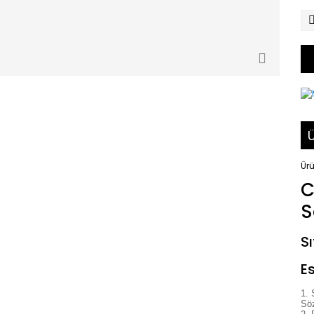
Ü
Ürü
C
S
Sı
Es
Sö