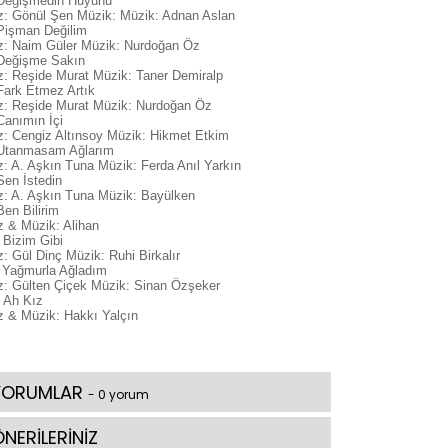
Değişmedin Huyunu
z: Gönül Şen Müzik: Müzik: Adnan Aslan
Pişman Değilim
z: Naim Güler Müzik: Nurdoğan Öz
Değişme Sakın
: Reşide Murat Müzik: Taner Demiralp
Fark Etmez Artık
z: Reşide Murat Müzik: Nurdoğan Öz
Canımın İçi
: Cengiz Altınsoy Müzik: Hikmet Etkim
Utanmasam Ağlarım
: A. Aşkın Tuna Müzik: Ferda Anıl Yarkın
Sen İstedin
: A. Aşkın Tuna Müzik: Bayülken
Ben Bilirim
 & Müzik: Alihan
Bizim Gibi
: Gül Dinç Müzik: Ruhi Birkalır
Yağmurla Ağladım
: Gülten Çiçek Müzik: Sinan Özşeker
Ah Kız
 & Müzik: Hakkı Yalçın
YORUMLAR
- 0 yorum
NERİLERİNİZ