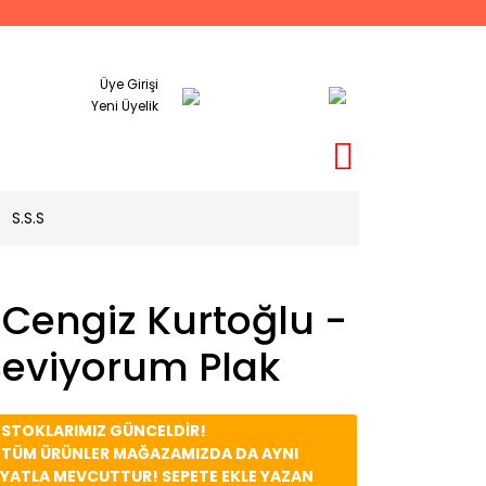
Üye Girişi
Yeni Üyelik
S.S.S
Cengiz Kurtoğlu -
Seviyorum Plak
️ STOKLARIMIZ GÜNCELDİR!
️ TÜM ÜRÜNLER MAĞAZAMIZDA DA AYNI
İYATLA MEVCUTTUR! SEPETE EKLE YAZAN