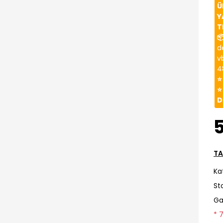
Ü
Y
T

d
v
4
⭐
⭐
D
TA
Ka
St
Ga
* 