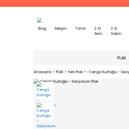
Blog
İletişim
Tamir
2. El
2. El
Alım
Satım
PLAK
Anasayfa
PLAK
Yerli Plak
-Cengiz Kurtoğlu - Sevi