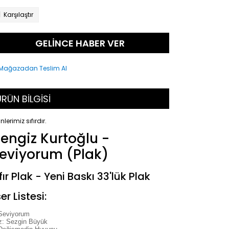
Karşılaştır
GELİNCE HABER VER
RÜN BİLGİSİ
nlerimiz sıfırdır.
engiz Kurtoğlu -
eviyorum (Plak)
fır Plak - Yeni Baskı 33'lük Plak
er Listesi:
Seviyorum
z: Sezgin Büyük