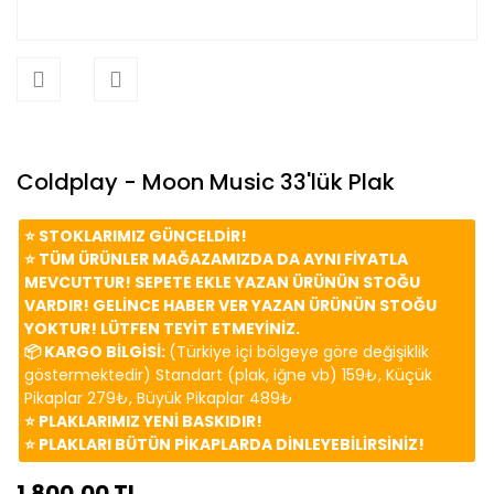
Coldplay - Moon Music 33'lük Plak
⭐️ STOKLARIMIZ GÜNCELDİR!
⭐️ TÜM ÜRÜNLER MAĞAZAMIZDA DA AYNI FİYATLA
MEVCUTTUR! SEPETE EKLE YAZAN ÜRÜNÜN STOĞU
VARDIR! GELİNCE HABER VER YAZAN ÜRÜNÜN STOĞU
YOKTUR! LÜTFEN TEYİT ETMEYİNİZ.
📦 KARGO BİLGİSİ:
(Türkiye içi bölgeye göre değişiklik
göstermektedir) Standart (plak, iğne vb) 159₺, Küçük
Pikaplar 279₺, Büyük Pikaplar 489₺
⭐️ PLAKLARIMIZ YENİ BASKIDIR!
⭐️ PLAKLARI BÜTÜN PİKAPLARDA DİNLEYEBİLİRSİNİZ!
1.800,00 TL