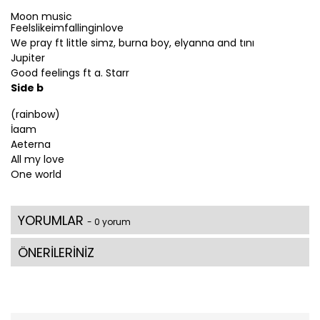
Moon music
Feelslikeimfallinginlove
We pray ft little simz, burna boy, elyanna and tını
Jupiter
Good feelings ft a. Starr
Side b
(rainbow)
İaam
Aeterna
All my love
One world
YORUMLAR
- 0 yorum
ÖNERİLERİNİZ