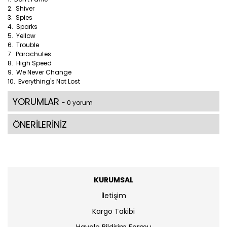
2. Shiver
3. Spies
4. Sparks
5. Yellow
6. Trouble
7. Parachutes
8. High Speed
9. We Never Change
10. Everything's Not Lost
YORUMLAR
- 0 yorum
ÖNERİLERİNİZ
KURUMSAL
İletişim
Kargo Takibi
Havale Bildirim Formu