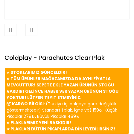
Coldplay - Parachutes Clear Plak
⭐️ STOKLARIMIZ GÜNCELDİR!
⭐️ TÜM ÜRÜNLER MAĞAZAMIZDA DA AYNI FİYATLA
MEVCUTTUR! SEPETE EKLE YAZAN ÜRÜNÜN STOĞU
VARDIR! GELİNCE HABER VER YAZAN ÜRÜNÜN STOĞU
YOKTUR! LÜTFEN TEYİT ETMEYİNİZ.
📦 KARGO BİLGİSİ:
(Türkiye içi bölgeye göre değişiklik
göstermektedir) Standart (plak, iğne vb) 159₺, Küçük
Pikaplar 279₺, Büyük Pikaplar 489₺
⭐️ PLAKLARIMIZ YENİ BASKIDIR!
⭐️ PLAKLARI BÜTÜN PİKAPLARDA DİNLEYEBİLİRSİNİZ!