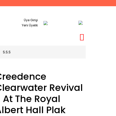
Üye Girişi
Yeni Üyelik
S.S.S
Creedence
learwater Revival
 At The Royal
lbert Hall Plak