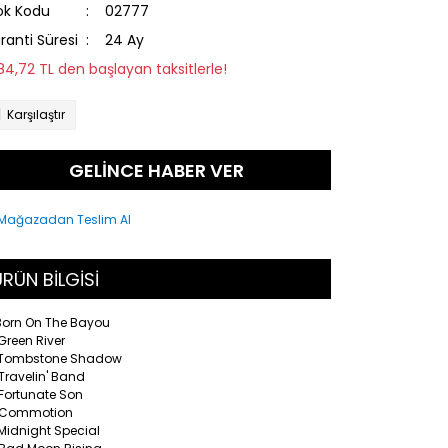
ok Kodu
02777
ranti Süresi
24 Ay
184,72 TL den başlayan taksitlerle!
Karşılaştır
GELİNCE HABER VER
RÜN BİLGİSİ
 Born On The Bayou
Green River
 Tombstone Shadow
Travelin' Band
 Fortunate Son
 Commotion
Midnight Special