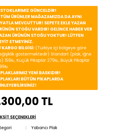
️ STOKLARIMIZ GÜNCELDİR!
️ TÜM ÜRÜNLER MAĞAZAMIZDA DA AYNI
İYATLA MEVCUTTUR! SEPETE EKLE YAZAN
RÜNÜN STOĞU VARDIR! GELİNCE HABER VER
AZAN ÜRÜNÜN STOĞU YOKTUR! LÜTFEN
EYİT ETMEYİNİZ.
 KARGO BİLGİSİ:
(Türkiye içi bölgeye göre
eğişiklik göstermektedir) Standart (plak, iğne
b) 159₺, Küçük Pikaplar 279₺, Büyük Pikaplar
89₺
️ PLAKLARIMIZ YENİ BASKIDIR!
️ PLAKLARI BÜTÜN PİKAPLARDA
İNLEYEBİLİRSİNİZ!
.300,00 TL
KSİT SEÇENEKLERİ
tegori
Yabancı Plak