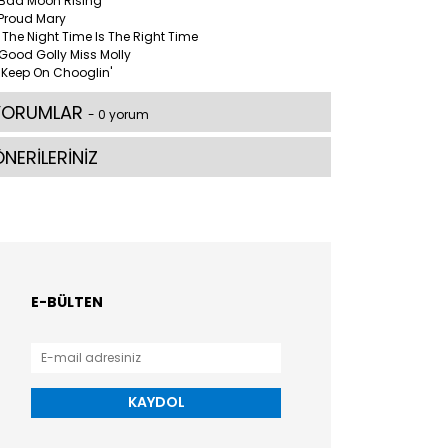
 Bad Moon Rising
 Proud Mary
 The Night Time Is The Right Time
 Good Golly Miss Molly
 Keep On Chooglin'
YORUMLAR
- 0 yorum
NERİLERİNİZ
E-BÜLTEN
KAYDOL