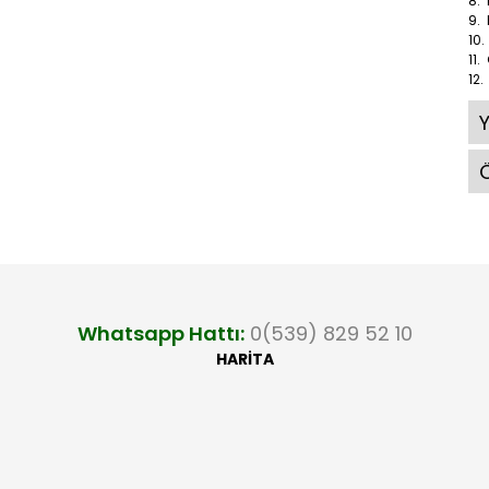
8.
9.
10.
11.
12.
Ö
Whatsapp Hattı:
0(539) 829 52 10
HARİTA