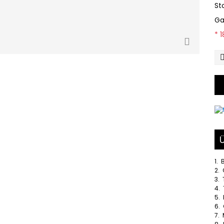
St
Ga
* 
Ü
1.
2. 
3.
4. 
5.
6.
7. 