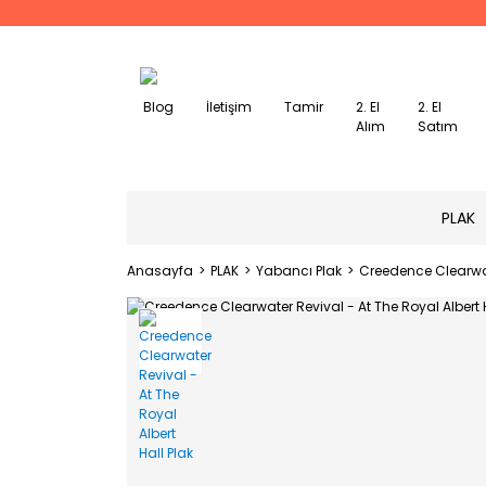
Blog
İletişim
Tamir
2. El
2. El
Alım
Satım
PLAK
Anasayfa
PLAK
Yabancı Plak
Creedence Clearwate