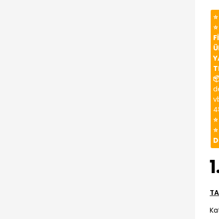
⭐
⭐
F
Ü
Y
T

d
v
4
⭐
⭐
D
1
TA
Ka