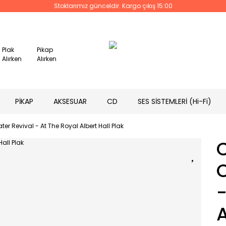
Stoklarımız günceldir. Kargo çıkış 15:00
Plak
Pikap
Alırken
Alırken
PİKAP
AKSESUAR
CD
SES SİSTEMLERİ (Hi-Fi)
r Revival - At The Royal Albert Hall Plak
C
-
A