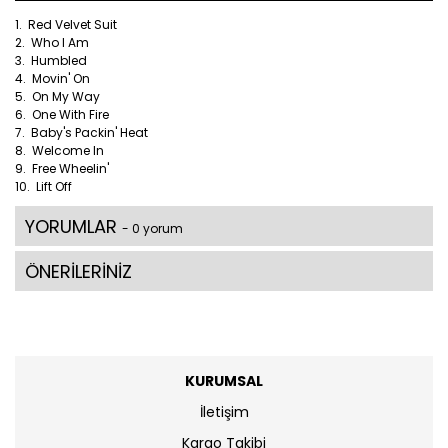
1. Red Velvet Suit
2. Who I Am
3. Humbled
4. Movin' On
5. On My Way
6. One With Fire
7. Baby's Packin' Heat
8. Welcome In
9. Free Wheelin'
10. Lift Off
YORUMLAR
- 0 yorum
ÖNERİLERİNİZ
KURUMSAL
İletişim
Kargo Takibi