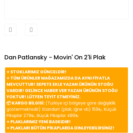
Dan Patlansky - Movin' On 2'li Plak
⭐️ STOKLARIMIZ GÜNCELDİR!
⭐️ TÜM ÜRÜNLER MAĞAZAMIZDA DA AYNI FİYATLA
MEVCUTTUR! SEPETE EKLE YAZAN ÜRÜNÜN STOĞU
VARDIR! GELİNCE HABER VER YAZAN ÜRÜNÜN STOĞU
YOKTUR! LÜTFEN TEYİT ETMEYİNİZ.
📦 KARGO BİLGİSİ:
(Türkiye içi bölgeye göre değişiklik
göstermektedir) Standart (plak, iğne vb) 159₺, Küçük
Pikaplar 279₺, Büyük Pikaplar 489₺
⭐️ PLAKLARIMIZ YENİ BASKIDIR!
⭐️ PLAKLARI BÜTÜN PİKAPLARDA DİNLEYEBİLİRSİNİZ!