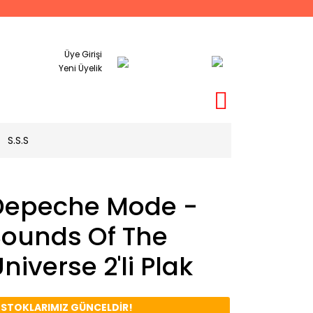
Üye Girişi
Yeni Üyelik
S.S.S
Depeche Mode -
Sounds Of The
niverse 2'li Plak
️ STOKLARIMIZ GÜNCELDİR!