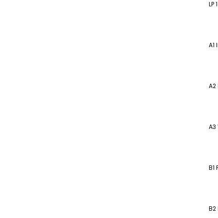
LP 1
A1 
A2 
A3
B1 
B2 