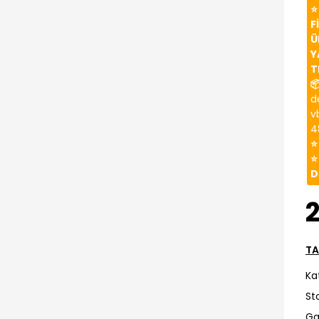
⭐
F
Ü
Y
T

d
v
4
⭐
⭐
D
2
TA
Ka
St
Ga