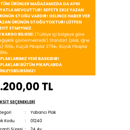
️ TÜM ÜRÜNLER MAĞAZAMIZDA DA AYNI
İYATLA MEVCUTTUR! SEPETE EKLE YAZAN
RÜNÜN STOĞU VARDIR! GELİNCE HABER VER
AZAN ÜRÜNÜN STOĞU YOKTUR! LÜTFEN
EYİT ETMEYİNİZ.
 KARGO BİLGİSİ:
(Türkiye içi bölgeye göre
eğişiklik göstermektedir) Standart (plak, iğne
b) 159₺, Küçük Pikaplar 279₺, Büyük Pikaplar
89₺
️ PLAKLARIMIZ YENİ BASKIDIR!
️ PLAKLARI BÜTÜN PİKAPLARDA
İNLEYEBİLİRSİNİZ!
.200,00 TL
KSİT SEÇENEKLERİ
tegori
Yabancı Plak
ok Kodu
01240
ranti Süresi
24 Ay