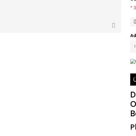
* 
Ad
Ü
D
O
B
P