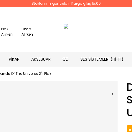
Stoklarımız günceldir. Kargo çıkış 15:00
Plak
Pikap
Alırken
Alırken
PİKAP
AKSESUAR
CD
SES SİSTEMLERİ (Hi-Fi)
nds Of The Universe 2'li Plak
U
⭐