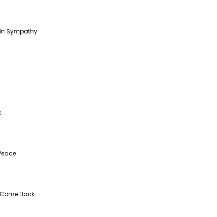
 In Sympathy
2
 Peace
 Come Back