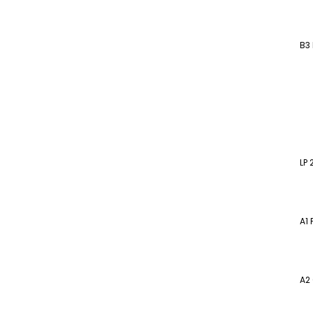
B3
LP 
A1
A2