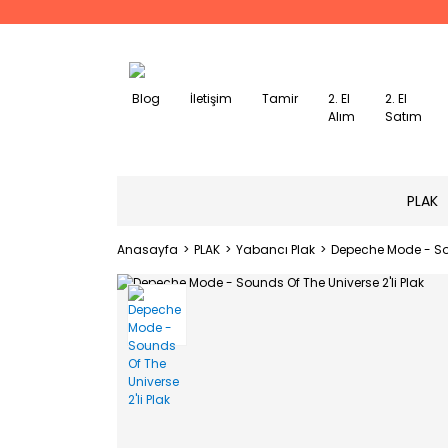
Blog
İletişim
Tamir
2. El
2. El
Alım
Satım
PLAK
Anasayfa
PLAK
Yabancı Plak
Depeche Mode - Sou