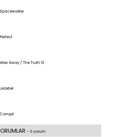
 Spacewalker
Perfect
Miles Away / The Truth IS
Jezebel
 Corrupt
YORUMLAR
- 0 yorum