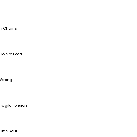
In Chains
Hole to Feed
 Wrong
Fragile Tension
Little Soul