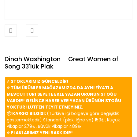
Dinah Washington – Great Women of
Song 33'lük Plak
⭐️ STOKLARIMIZ GÜNCELDİR!
⭐️ TÜM ÜRÜNLER MAĞAZAMIZDA DA AYNI FİYATLA
MEVCUTTUR! SEPETE EKLE YAZAN ÜRÜNÜN STOĞU
VARDIR! GELİNCE HABER VER YAZAN ÜRÜNÜN STOĞU
YOKTUR! LÜTFEN TEYİT ETMEYİNİZ.
📦 KARGO BİLGİSİ:
(Türkiye içi bölgeye göre değişiklik
göstermektedir) Standart (plak, iğne vb) 159₺, Küçük
Pikaplar 279₺, Büyük Pikaplar 489₺
⭐️ PLAKLARIMIZ YENİ BASKIDIR!