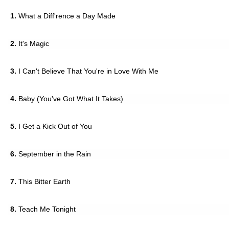
1.
What a Diff'rence a Day Made
2.
It's Magic
3.
I Can't Believe That You're in Love With Me
4.
Baby (You've Got What It Takes)
5.
I Get a Kick Out of You
6.
September in the Rain
7.
This Bitter Earth
8.
Teach Me Tonight