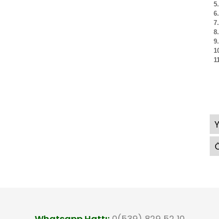
5.
6. 
7.
8.
9. 
10
11
Ö
Whatsapp Hattı:
0(539) 829 52 10