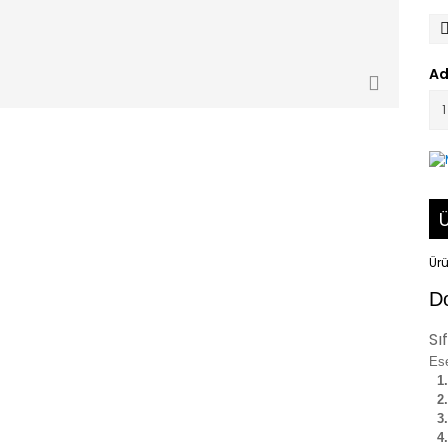
Ad
Ü
Ürü
D
Sı
Ese
1.
2.
3.
4.