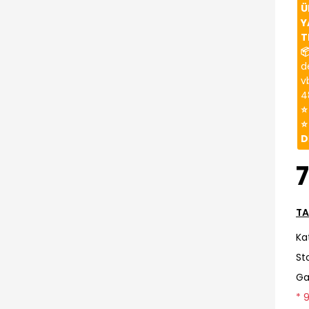
Ü
Y
T

d
v
4
⭐
⭐
D
TA
Ka
St
Ga
* 