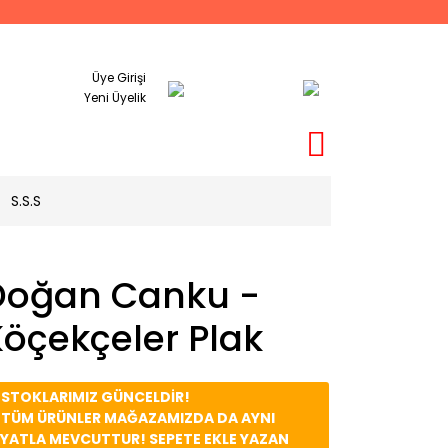
Üye Girişi
Yeni Üyelik
S.S.S
Doğan Canku -
öçekçeler Plak
️ STOKLARIMIZ GÜNCELDİR!
️ TÜM ÜRÜNLER MAĞAZAMIZDA DA AYNI
İYATLA MEVCUTTUR! SEPETE EKLE YAZAN