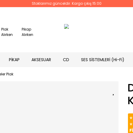
Stoklarımız günceldir. Kargo çıkış 15:00
Plak
Pikap
Alırken
Alırken
PİKAP
AKSESUAR
CD
SES SİSTEMLERİ (Hi-Fi)
er Plak
K
⭐
⭐
F