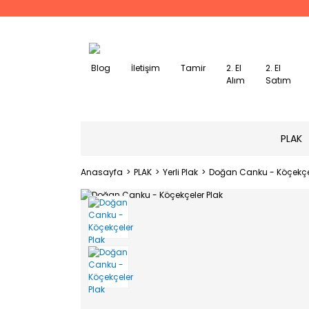
Blog
İletişim
Tamir
2. El
2. El
Alım
Satım
PLAK
Anasayfa
PLAK
Yerli Plak
Doğan Canku - Köçekçel