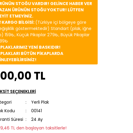
RÜNÜN STOĞU VARDIR! GELİNCE HABER VER
AZAN ÜRÜNÜN STOĞU YOKTUR! LÜTFEN
EYİT ETMEYİNİZ.
 KARGO BİLGİSİ:
(Türkiye içi bölgeye göre
eğişiklik göstermektedir) Standart (plak, iğne
b) 159₺, Küçük Pikaplar 279₺, Büyük Pikaplar
89₺
️ PLAKLARIMIZ YENİ BASKIDIR!
️ PLAKLARI BÜTÜN PİKAPLARDA
İNLEYEBİLİRSİNİZ!
700,00 TL
KSİT SEÇENEKLERİ
tegori
Yerli Plak
ok Kodu
00141
ranti Süresi
24 Ay
99,46 TL den başlayan taksitlerle!