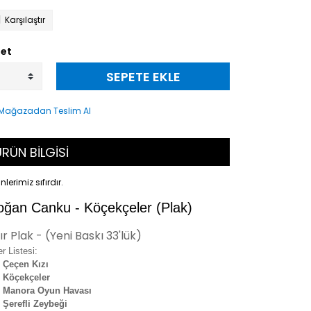
Karşılaştır
et
SEPETE EKLE
RÜN BİLGİSİ
nlerimiz sıfırdır.
oğan Canku - Köçekçeler (Plak)
fır Plak - (Yeni Baskı 33'lük)
r Listesi:
 Çeçen Kızı
 Köçekçeler
 Manora Oyun Havası
 Şerefli Zeybeği