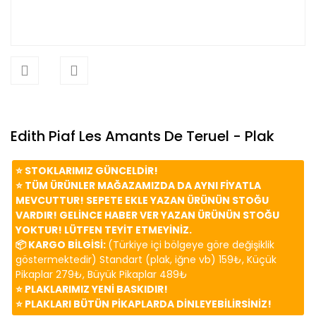
Edith Piaf Les Amants De Teruel - Plak
⭐️ STOKLARIMIZ GÜNCELDİR!
⭐️ TÜM ÜRÜNLER MAĞAZAMIZDA DA AYNI FİYATLA
MEVCUTTUR! SEPETE EKLE YAZAN ÜRÜNÜN STOĞU
VARDIR! GELİNCE HABER VER YAZAN ÜRÜNÜN STOĞU
YOKTUR! LÜTFEN TEYİT ETMEYİNİZ.
📦 KARGO BİLGİSİ:
(Türkiye içi bölgeye göre değişiklik
göstermektedir) Standart (plak, iğne vb) 159₺, Küçük
Pikaplar 279₺, Büyük Pikaplar 489₺
⭐️ PLAKLARIMIZ YENİ BASKIDIR!
⭐️ PLAKLARI BÜTÜN PİKAPLARDA DİNLEYEBİLİRSİNİZ!