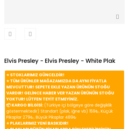
Elvis Presley - Elvis Presley - White Plak
⭐️ STOKLARIMIZ GÜNCELDİR!
⭐️ TÜM ÜRÜNLER MAĞAZAMIZDA DA AYNI FİYATLA
MEVCUTTUR! SEPETE EKLE YAZAN ÜRÜNÜN STOĞU
VARDIR! GELİNCE HABER VER YAZAN ÜRÜNÜN STOĞU
YOKTUR! LÜTFEN TEYİT ETMEYİNİZ.
📦 KARGO BİLGİSİ:
(Türkiye içi bölgeye göre değişiklik
göstermektedir) Standart (plak, iğne vb) 159₺, Küçük
Pikaplar 279₺, Büyük Pikaplar 489₺
⭐️ PLAKLARIMIZ YENİ BASKIDIR!