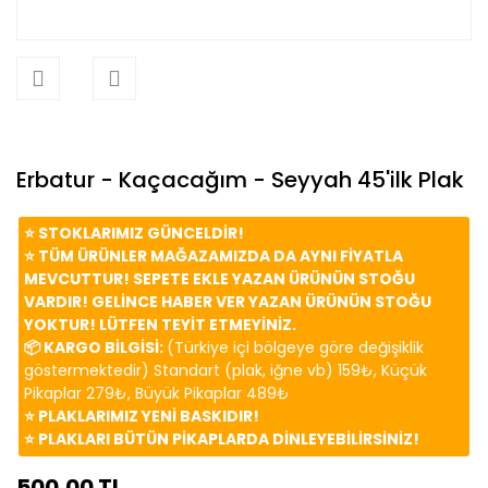
Erbatur - Kaçacağım - Seyyah 45'ilk Plak
⭐️ STOKLARIMIZ GÜNCELDİR!
⭐️ TÜM ÜRÜNLER MAĞAZAMIZDA DA AYNI FİYATLA
MEVCUTTUR! SEPETE EKLE YAZAN ÜRÜNÜN STOĞU
VARDIR! GELİNCE HABER VER YAZAN ÜRÜNÜN STOĞU
YOKTUR! LÜTFEN TEYİT ETMEYİNİZ.
📦 KARGO BİLGİSİ:
(Türkiye içi bölgeye göre değişiklik
göstermektedir) Standart (plak, iğne vb) 159₺, Küçük
Pikaplar 279₺, Büyük Pikaplar 489₺
⭐️ PLAKLARIMIZ YENİ BASKIDIR!
⭐️ PLAKLARI BÜTÜN PİKAPLARDA DİNLEYEBİLİRSİNİZ!
500,00 TL