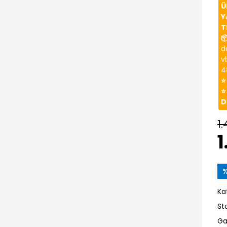
Ü
Y
T

d
v
4
⭐
⭐
D
1.
1
Ka
St
Ga