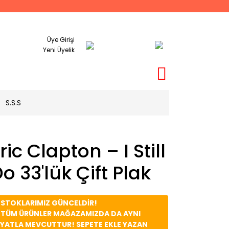
Üye Girişi
Yeni Üyelik
S.S.S
ric Clapton – I Still
o 33'lük Çift Plak
️ STOKLARIMIZ GÜNCELDİR!
️ TÜM ÜRÜNLER MAĞAZAMIZDA DA AYNI
İYATLA MEVCUTTUR! SEPETE EKLE YAZAN