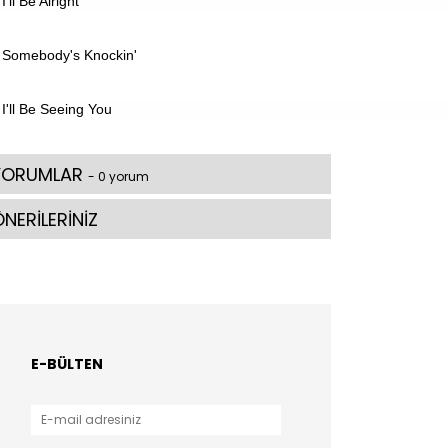
I'll Be Alright
Somebody's Knockin'
I'll Be Seeing You
YORUMLAR
- 0 yorum
NERİLERİNİZ
E-BÜLTEN