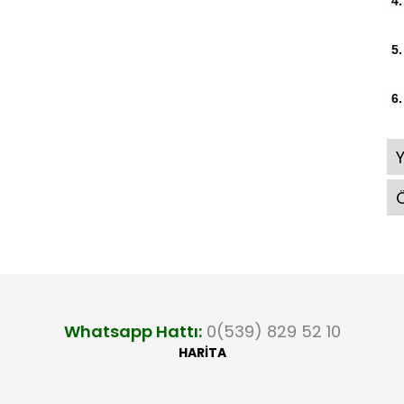
4.
5.
6.
Ö
Whatsapp Hattı:
0(539) 829 52 10
HARİTA