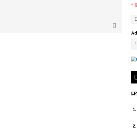
* 
Ad
Ü
LP
1.
2.