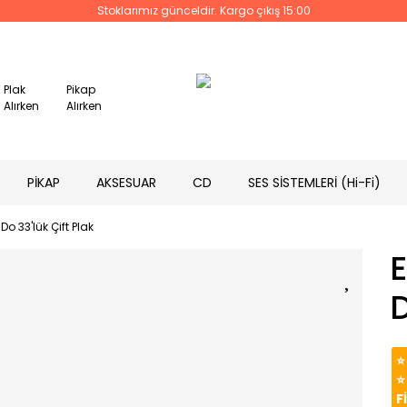
Stoklarımız günceldir. Kargo çıkış 15:00
Plak
Pikap
Alırken
Alırken
PİKAP
AKSESUAR
CD
SES SİSTEMLERİ (Hi-Fi)
 Do 33'lük Çift Plak
E
D
⭐
⭐
F