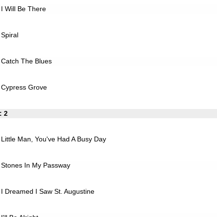
I Will Be There
Spiral
Catch The Blues
Cypress Grove
: 2
Little Man, You've Had A Busy Day
Stones In My Passway
I Dreamed I Saw St. Augustine