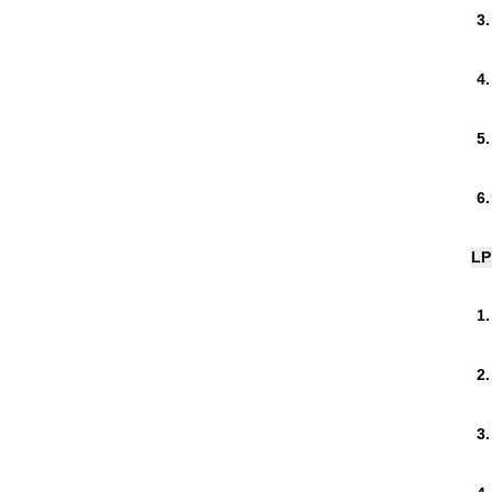
3.
4.
5.
6.
LP
1.
2.
3.