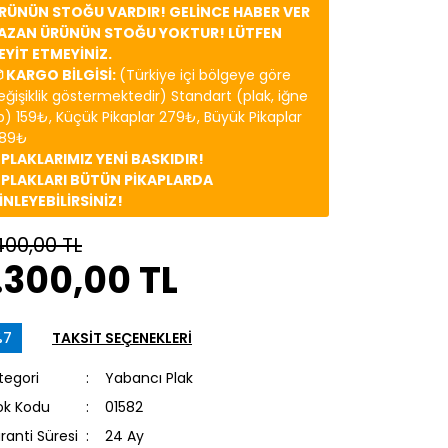
RÜNÜN STOĞU VARDIR! GELİNCE HABER VER
AZAN ÜRÜNÜN STOĞU YOKTUR! LÜTFEN
EYİT ETMEYİNİZ.
 KARGO BİLGİSİ:
(Türkiye içi bölgeye göre
eğişiklik göstermektedir) Standart (plak, iğne
b) 159₺, Küçük Pikaplar 279₺, Büyük Pikaplar
89₺
️ PLAKLARIMIZ YENİ BASKIDIR!
️ PLAKLARI BÜTÜN PİKAPLARDA
İNLEYEBİLİRSİNİZ!
400,00 TL
.300,00 TL
%7
TAKSİT SEÇENEKLERİ
tegori
Yabancı Plak
ok Kodu
01582
ranti Süresi
24 Ay