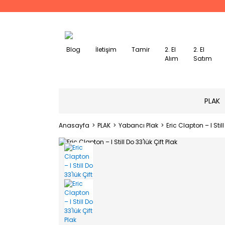
Blog
İletişim
Tamir
2. El
2. El
Alım
Satım
PLAK
Anasayfa
PLAK
Yabancı Plak
Eric Clapton – I Still