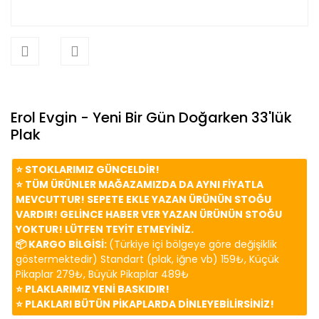
Erol Evgin - Yeni Bir Gün Doğarken 33'lük
Plak
⭐️ STOKLARIMIZ GÜNCELDİR!
⭐️ TÜM ÜRÜNLER MAĞAZAMIZDA DA AYNI FİYATLA
MEVCUTTUR! SEPETE EKLE YAZAN ÜRÜNÜN STOĞU
VARDIR! GELİNCE HABER VER YAZAN ÜRÜNÜN STOĞU
YOKTUR! LÜTFEN TEYİT ETMEYİNİZ.
📦 KARGO BİLGİSİ:
(Türkiye içi bölgeye göre değişiklik
göstermektedir) Standart (plak, iğne vb) 159₺, Küçük
Pikaplar 279₺, Büyük Pikaplar 489₺
⭐️ PLAKLARIMIZ YENİ BASKIDIR!
⭐️ PLAKLARI BÜTÜN PİKAPLARDA DİNLEYEBİLİRSİNİZ!