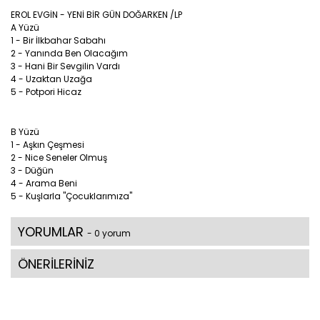
EROL EVGİN - YENİ BİR GÜN DOĞARKEN /LP
A Yüzü
1 - Bir İlkbahar Sabahı
2 - Yanında Ben Olacağım
3 - Hani Bir Sevgilin Vardı
4 - Uzaktan Uzağa
5 - Potpori Hicaz
B Yüzü
1 - Aşkın Çeşmesi
2 - Nice Seneler Olmuş
3 - Düğün
4 - Arama Beni
5 - Kuşlarla "Çocuklarımıza"
YORUMLAR
- 0 yorum
ÖNERİLERİNİZ