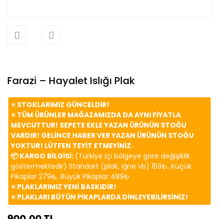
Farazi – Hayalet Islığı Plak
⭐️ STOKLARIMIZ GÜNCELDİR!
⭐️ TÜM ÜRÜNLER MAĞAZAMIZDA DA AYNI FİYATLA
MEVCUTTUR! SEPETE EKLE YAZAN ÜRÜNÜN STOĞU
VARDIR! GELİNCE HABER VER YAZAN ÜRÜNÜN STOĞU
YOKTUR! LÜTFEN TEYİT ETMEYİNİZ.
📦 KARGO BİLGİSİ:
(Türkiye içi bölgeye göre değişiklik
göstermektedir) Standart (plak, iğne vb) 159₺, Küçük
Pikaplar 279₺, Büyük Pikaplar 489₺
⭐️ PLAKLARIMIZ YENİ BASKIDIR!
⭐️ PLAKLARI BÜTÜN PİKAPLARDA DİNLEYEBİLİRSİNİZ!
900,00 TL