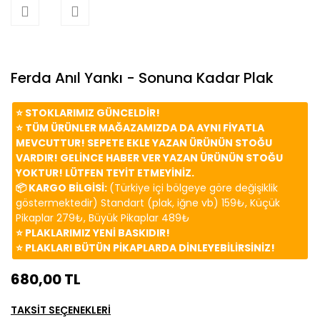
Ferda Anıl Yankı - Sonuna Kadar Plak
⭐️ STOKLARIMIZ GÜNCELDİR!
⭐️ TÜM ÜRÜNLER MAĞAZAMIZDA DA AYNI FİYATLA
MEVCUTTUR! SEPETE EKLE YAZAN ÜRÜNÜN STOĞU
VARDIR! GELİNCE HABER VER YAZAN ÜRÜNÜN STOĞU
YOKTUR! LÜTFEN TEYİT ETMEYİNİZ.
📦 KARGO BİLGİSİ:
(Türkiye içi bölgeye göre değişiklik
göstermektedir) Standart (plak, iğne vb) 159₺, Küçük
Pikaplar 279₺, Büyük Pikaplar 489₺
⭐️ PLAKLARIMIZ YENİ BASKIDIR!
⭐️ PLAKLARI BÜTÜN PİKAPLARDA DİNLEYEBİLİRSİNİZ!
680,00 TL
TAKSİT SEÇENEKLERİ