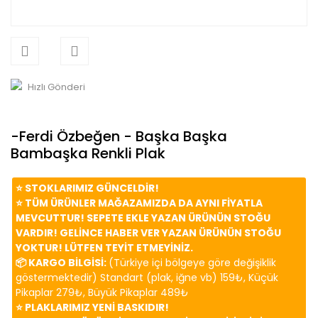
Hızlı Gönderi
-Ferdi Özbeğen - Başka Başka
Bambaşka Renkli Plak
⭐️ STOKLARIMIZ GÜNCELDİR!
⭐️ TÜM ÜRÜNLER MAĞAZAMIZDA DA AYNI FİYATLA
MEVCUTTUR! SEPETE EKLE YAZAN ÜRÜNÜN STOĞU
VARDIR! GELİNCE HABER VER YAZAN ÜRÜNÜN STOĞU
YOKTUR! LÜTFEN TEYİT ETMEYİNİZ.
📦 KARGO BİLGİSİ:
(Türkiye içi bölgeye göre değişiklik
göstermektedir) Standart (plak, iğne vb) 159₺, Küçük
Pikaplar 279₺, Büyük Pikaplar 489₺
⭐️ PLAKLARIMIZ YENİ BASKIDIR!