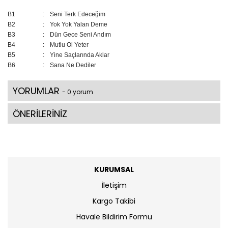
B1
:
Seni Terk Edeceğim
B2
:
Yok Yok Yalan Deme
B3
:
Dün Gece Seni Andım
B4
:
Mutlu Ol Yeter
B5
:
Yine Saçlarında Aklar
B6
:
Sana Ne Dediler
YORUMLAR
- 0 yorum
ÖNERİLERİNİZ
KURUMSAL
İletişim
Kargo Takibi
Havale Bildirim Formu