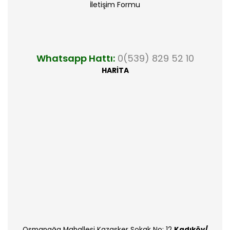
İletişim Formu
Whatsapp Hattı:
0(539) 829 52 10
HARİTA
Osmanağa Mahallesi Kazasker Sokak No: 12
Kadıköy/