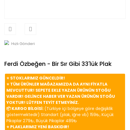
Hızlı Gönderi
Ferdi Özbeğen - Bir Sır Gibi 33'lük Plak
⭐️ STOKLARIMIZ GÜNCELDİR!
⭐️ TÜM ÜRÜNLER MAĞAZAMIZDA DA AYNI FİYATLA
MEVCUTTUR! SEPETE EKLE YAZAN ÜRÜNÜN STOĞU
VARDIR! GELİNCE HABER VER YAZAN ÜRÜNÜN STOĞU
YOKTUR! LÜTFEN TEYİT ETMEYİNİZ.
📦 KARGO BİLGİSİ:
(Türkiye içi bölgeye göre değişiklik
göstermektedir) Standart (plak, iğne vb) 159₺, Küçük
Pikaplar 279₺, Büyük Pikaplar 489₺
⭐️ PLAKLARIMIZ YENİ BASKIDIR!