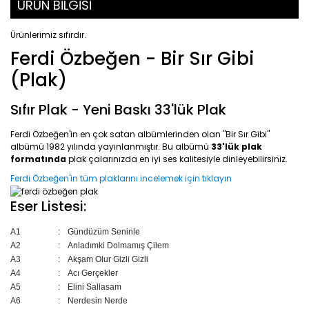
ÜRÜN BİLGİSİ
Ürünlerimiz sıfırdır.
Ferdi Özbeğen - Bir Sır Gibi
(Plak)
Sıfır Plak - Yeni Baskı 33'lük Plak
Ferdi Özbeğen'in en çok satan albümlerinden olan "Bir Sır Gibi"
albümü 1982 yılında yayınlanmıştır. Bu albümü
33'lük plak
formatında
plak çalarınızda en iyi ses kalitesiyle dinleyebilirsiniz.
Ferdi Özbeğen'in tüm plaklarını incelemek için tıklayın
Eser Listesi:
A1
:
Gündüzüm Seninle
A2
:
Anladımki Dolmamış Çilem
A3
:
Akşam Olur Gizli Gizli
A4
:
Acı Gerçekler
A5
:
Elini Sallasam
A6
:
Nerdesin Nerde