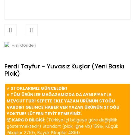
Hızlı Gönderi
Ferdi Tayfur - Yuvasız Kuşlar (Yeni Baskı
Plak)
⭐️ STOKLARIMIZ GÜNCELDİR!
⭐️ TÜM ÜRÜNLER MAĞAZAMIZDA DA AYNI FİYATLA
MEVCUTTUR! SEPETE EKLE YAZAN ÜRÜNÜN STOĞU
VARDIR! GELİNCE HABER VER YAZAN ÜRÜNÜN STOĞU
YOKTUR! LÜTFEN TEYİT ETMEYİNİZ.
📦 KARGO BİLGİSİ:
(Türkiye içi bölgeye göre değişiklik
göstermektedir) Standart (plak, iğne vb) 159₺, Küçük
Pikaplar 279₺, Büyük Pikaplar 489₺