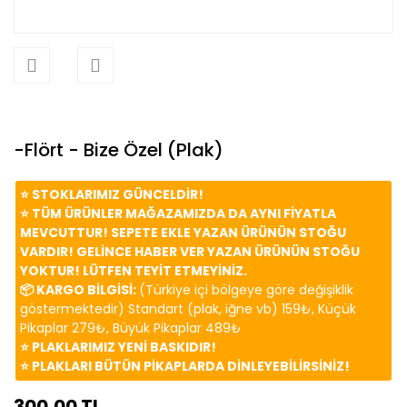
-Flört - Bize Özel (Plak)
⭐️ STOKLARIMIZ GÜNCELDİR!
⭐️ TÜM ÜRÜNLER MAĞAZAMIZDA DA AYNI FİYATLA
MEVCUTTUR! SEPETE EKLE YAZAN ÜRÜNÜN STOĞU
VARDIR! GELİNCE HABER VER YAZAN ÜRÜNÜN STOĞU
YOKTUR! LÜTFEN TEYİT ETMEYİNİZ.
📦 KARGO BİLGİSİ:
(Türkiye içi bölgeye göre değişiklik
göstermektedir) Standart (plak, iğne vb) 159₺, Küçük
Pikaplar 279₺, Büyük Pikaplar 489₺
⭐️ PLAKLARIMIZ YENİ BASKIDIR!
⭐️ PLAKLARI BÜTÜN PİKAPLARDA DİNLEYEBİLİRSİNİZ!
300,00 TL