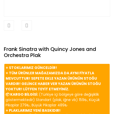
Frank Sinatra with Quincy Jones and
Orchestra Plak
⭐️ STOKLARIMIZ GÜNCELDİR!
⭐️ TÜM ÜRÜNLER MAĞAZAMIZDA DA AYNI FİYATLA
MEVCUTTUR! SEPETE EKLE YAZAN ÜRÜNÜN STOĞU
VARDIR! GELİNCE HABER VER YAZAN ÜRÜNÜN STOĞU
YOKTUR! LÜTFEN TEYİT ETMEYİNİZ.
📦 KARGO BİLGİSİ:
(Türkiye içi bölgeye göre değişiklik
göstermektedir) Standart (plak, iğne vb) 159₺, Küçük
Pikaplar 279₺, Büyük Pikaplar 489₺
⭐️ PLAKLARIMIZ YENİ BASKIDIR!