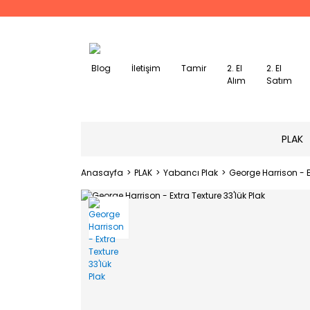
Blog
İletişim
Tamir
2. El
2. El
Alım
Satım
PLAK
Anasayfa
PLAK
Yabancı Plak
George Harrison - Ex