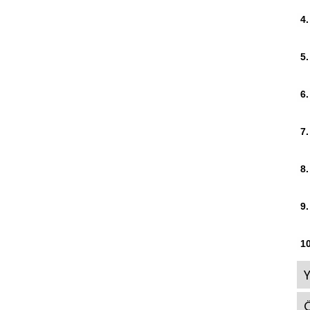
4.
5.
6.
7.
8.
9.
10
Ö