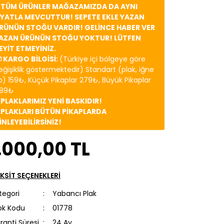
️ TÜM ÜRÜNLER MAĞAZAMIZDA DA AYNI
İYATLA MEVCUTTUR! SEPETE EKLE YAZAN
RÜNÜN STOĞU VARDIR! GELİNCE HABER VER
AZAN ÜRÜNÜN STOĞU YOKTUR! LÜTFEN
EYİT ETMEYİNİZ.
 KARGO BİLGİSİ:
(Türkiye içi bölgeye göre
eğişiklik göstermektedir) Standart (plak, iğne
b) 159₺, Küçük Pikaplar 279₺, Büyük Pikaplar
89₺
️ PLAKLARIMIZ YENİ BASKIDIR!
️ PLAKLARI BÜTÜN PİKAPLARDA
İNLEYEBİLİRSİNİZ!
.000,00 TL
KSİT SEÇENEKLERİ
tegori
Yabancı Plak
ok Kodu
01778
ranti Süresi
24 Ay