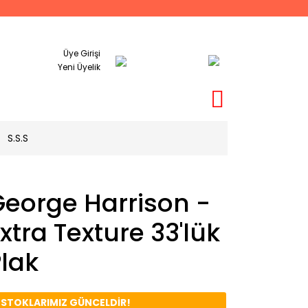
Üye Girişi
Yeni Üyelik
S.S.S
George Harrison -
xtra Texture 33'lük
lak
️ STOKLARIMIZ GÜNCELDİR!