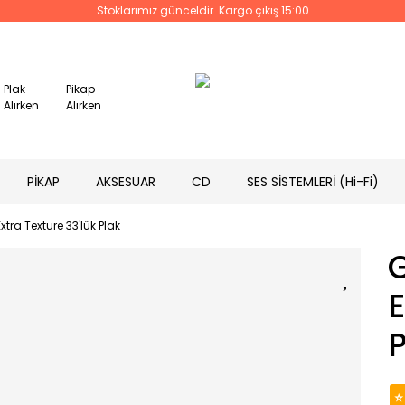
Stoklarımız günceldir. Kargo çıkış 15:00
Plak
Pikap
Alırken
Alırken
PİKAP
AKSESUAR
CD
SES SİSTEMLERİ (Hi-Fi)
tra Texture 33'lük Plak
E
P
⭐