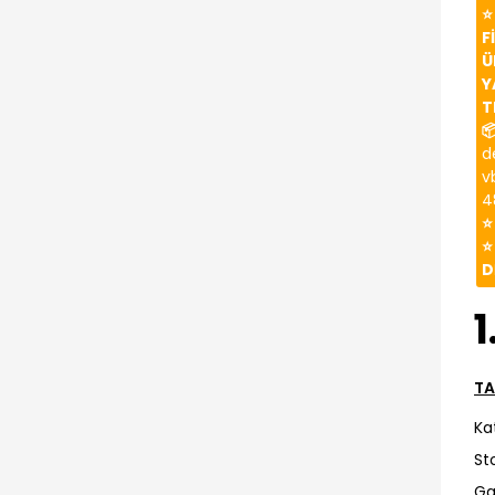
⭐
F
Ü
Y
T

d
v
4
⭐
⭐
D
1
TA
Ka
St
Ga