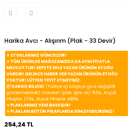
Harika Avcı - Alışırım (Plak - 33 Devir)
⭐️ STOKLARIMIZ GÜNCELDİR!
⭐️ TÜM ÜRÜNLER MAĞAZAMIZDA DA AYNI FİYATLA
MEVCUTTUR! SEPETE EKLE YAZAN ÜRÜNÜN STOĞU
VARDIR! GELİNCE HABER VER YAZAN ÜRÜNÜN STOĞU
YOKTUR! LÜTFEN TEYİT ETMEYİNİZ.
📦 KARGO BİLGİSİ:
(Türkiye içi bölgeye göre değişiklik
göstermektedir) Standart (plak, iğne vb) 159₺, Küçük
Pikaplar 279₺, Büyük Pikaplar 489₺
⭐️ PLAKLARIMIZ YENİ BASKIDIR!
⭐️ PLAKLARI BÜTÜN PİKAPLARDA DİNLEYEBİLİRSİNİZ!
254,24 TL