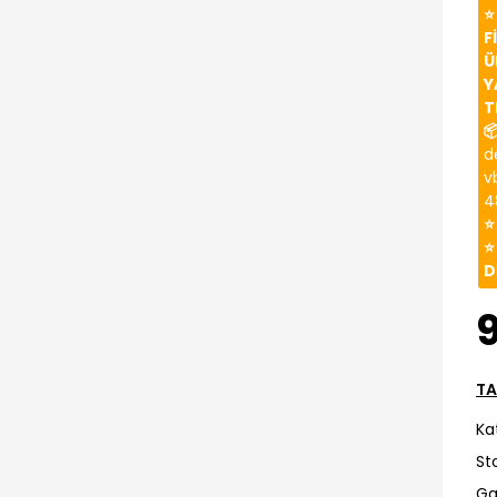
⭐
F
Ü
Y
T

d
v
4
⭐
⭐
D
TA
Ka
St
Ga