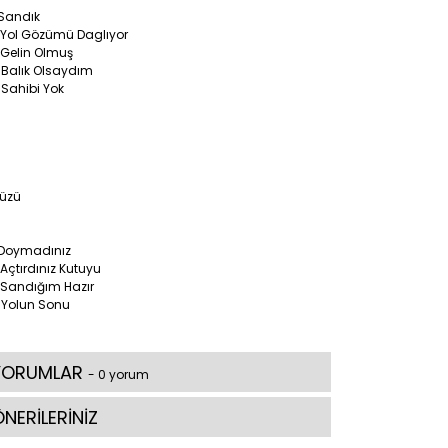
 Sandık
 Yol Gözümü Daglıyor
 Gelin Olmuş
 Balık Olsaydım
 Sahibi Yok
Yüzü
 Doymadınız
Açtırdınız Kutuyu
 Sandığım Hazır
 Yolun Sonu
YORUMLAR
- 0 yorum
NERİLERİNİZ