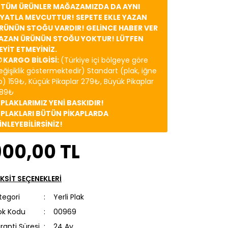
️ TÜM ÜRÜNLER MAĞAZAMIZDA DA AYNI
İYATLA MEVCUTTUR! SEPETE EKLE YAZAN
RÜNÜN STOĞU VARDIR! GELİNCE HABER VER
AZAN ÜRÜNÜN STOĞU YOKTUR! LÜTFEN
EYİT ETMEYİNİZ.
 KARGO BİLGİSİ:
(Türkiye içi bölgeye göre
eğişiklik göstermektedir) Standart (plak, iğne
b) 159₺, Küçük Pikaplar 279₺, Büyük Pikaplar
89₺
️ PLAKLARIMIZ YENİ BASKIDIR!
️ PLAKLARI BÜTÜN PİKAPLARDA
İNLEYEBİLİRSİNİZ!
900,00 TL
KSİT SEÇENEKLERİ
tegori
Yerli Plak
ok Kodu
00969
ranti Süresi
24 Ay