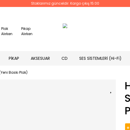
Stoklarımız günceldir. Kargo çıkış 15:00
Plak
Pikap
Alırken
Alırken
PİKAP
AKSESUAR
CD
SES SİSTEMLERİ (Hi-Fi)
Yeni Baskı Plak)
S
P
⭐