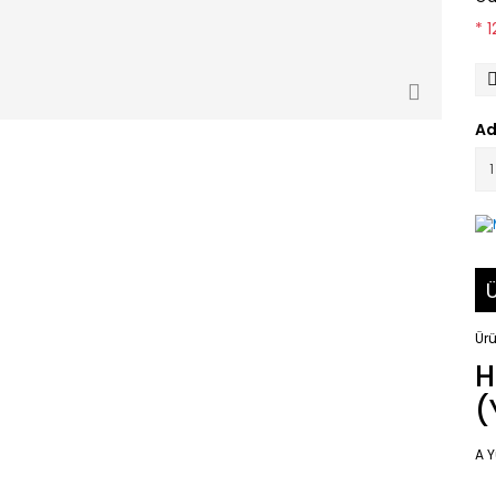
* 
Ad
Ü
Ürü
H
(
A 