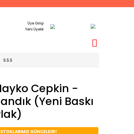
Üye Girişi
Yeni Üyelik
S.S.S
Hayko Cepkin -
andık (Yeni Baskı
lak)
️ STOKLARIMIZ GÜNCELDİR!