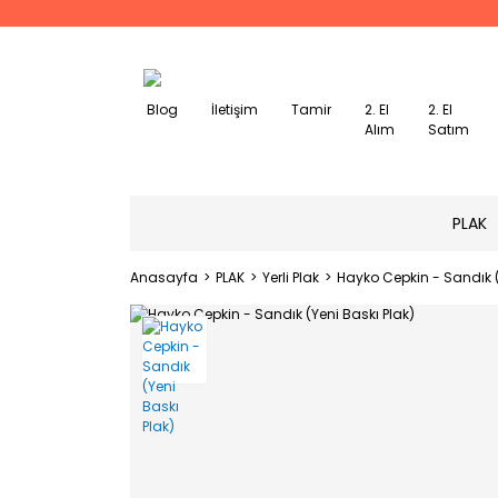
Blog
İletişim
Tamir
2. El
2. El
Alım
Satım
PLAK
Anasayfa
PLAK
Yerli Plak
Hayko Cepkin - Sandık (