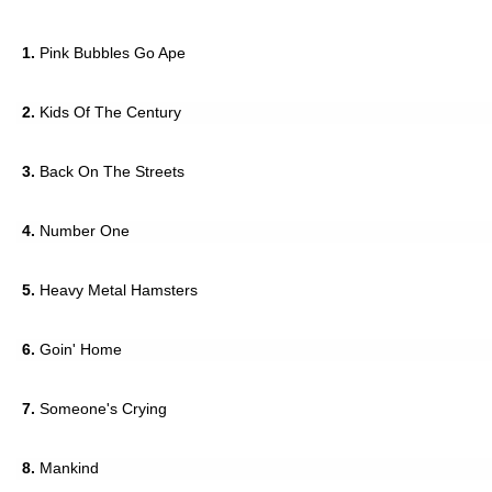
1.
Pink Bubbles Go Ape
2.
Kids Of The Century
3.
Back On The Streets
4.
Number One
5.
Heavy Metal Hamsters
6.
Goin' Home
7.
Someone's Crying
8.
Mankind