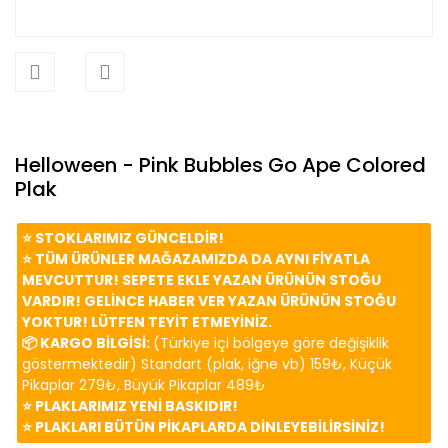
Helloween - Pink Bubbles Go Ape Colored
Plak
⭐️ STOKLARIMIZ GÜNCELDİR!
⭐️ TÜM ÜRÜNLER MAĞAZAMIZDA DA AYNI FİYATLA
MEVCUTTUR! SEPETE EKLE YAZAN ÜRÜNÜN STOĞU
VARDIR! GELİNCE HABER VER YAZAN ÜRÜNÜN STOĞU
YOKTUR! LÜTFEN TEYİT ETMEYİNİZ.
📦 KARGO BİLGİSİ:
(Türkiye içi bölgeye göre değişiklik
göstermektedir) Standart (plak, iğne vb) 159₺, Küçük
Pikaplar 279₺, Büyük Pikaplar 489₺
⭐️ PLAKLARIMIZ YENİ BASKIDIR!
⭐️ PLAKLARI BÜTÜN PİKAPLARDA DİNLEYEBİLİRSİNİZ!