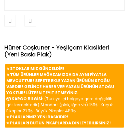
Hüner Coşkuner - Yeşilçam Klasikleri
(Yeni Baskı Plak)
⭐️ STOKLARIMIZ GÜNCELDİR!
⭐️ TÜM ÜRÜNLER MAĞAZAMIZDA DA AYNI FİYATLA
MEVCUTTUR! SEPETE EKLE YAZAN ÜRÜNÜN STOĞU
VARDIR! GELİNCE HABER VER YAZAN ÜRÜNÜN STOĞU
YOKTUR! LÜTFEN TEYİT ETMEYİNİZ.
📦 KARGO BİLGİSİ:
(Türkiye içi bölgeye göre değişiklik
göstermektedir) Standart (plak, iğne vb) 159₺, Küçük
Pikaplar 279₺, Büyük Pikaplar 489₺
⭐️ PLAKLARIMIZ YENİ BASKIDIR!
⭐️ PLAKLARI BÜTÜN PİKAPLARDA DİNLEYEBİLİRSİNİZ!