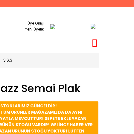
Üye Girişi
Yeni Üyelik
S.S.S
Jazz Semai Plak
️ STOKLARIMIZ GÜNCELDİR!
️ TÜM ÜRÜNLER MAĞAZAMIZDA DA AYNI
İYATLA MEVCUTTUR! SEPETE EKLE YAZAN
RÜNÜN STOĞU VARDIR! GELİNCE HABER VER
AZAN ÜRÜNÜN STOĞU YOKTUR! LÜTFEN