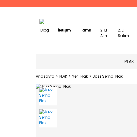
Blog
İletişim
Tamir
2. El
2. El
Alım
Satım
PLAK
Anasayfa
PLAK
Yerli Plak
Jazz Semai Plak