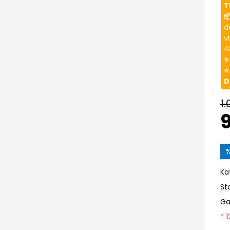
T

d
v
4
⭐
⭐
D
1.
%
Ka
St
Ga
* 