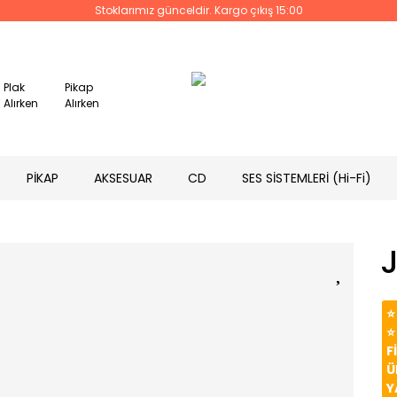
Stoklarımız günceldir. Kargo çıkış 15:00
Plak
Pikap
Alırken
Alırken
PİKAP
AKSESUAR
CD
SES SİSTEMLERİ (Hi-Fi)
⭐
⭐
F
Ü
Y