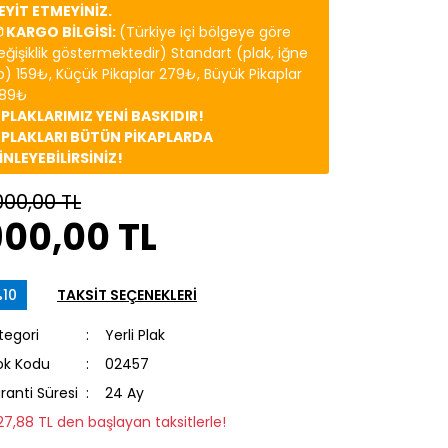
EYİT ETMEYİNİZ.
 KARGO BİLGİSİ:
(Türkiye içi bölgeye göre
eğişiklik göstermektedir) Standart (plak, iğne
b) 159₺, Küçük Pikaplar 279₺, Büyük Pikaplar
89₺
️ PLAKLARIMIZ YENİ BASKIDIR!
️ PLAKLARI BÜTÜN PİKAPLARDA
İNLEYEBİLİRSİNİZ!
000,00 TL
900,00 TL
10
TAKSİT SEÇENEKLERİ
tegori
Yerli Plak
ok Kodu
02457
ranti Süresi
24 Ay
127,88 TL den başlayan taksitlerle!