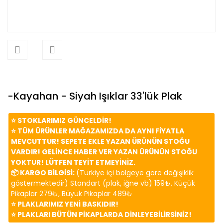
-Kayahan - Siyah Işıklar 33'lük Plak
⭐️ STOKLARIMIZ GÜNCELDİR!
⭐️ TÜM ÜRÜNLER MAĞAZAMIZDA DA AYNI FİYATLA
MEVCUTTUR! SEPETE EKLE YAZAN ÜRÜNÜN STOĞU
VARDIR! GELİNCE HABER VER YAZAN ÜRÜNÜN STOĞU
YOKTUR! LÜTFEN TEYİT ETMEYİNİZ.
📦 KARGO BİLGİSİ:
(Türkiye içi bölgeye göre değişiklik
göstermektedir) Standart (plak, iğne vb) 159₺, Küçük
Pikaplar 279₺, Büyük Pikaplar 489₺
⭐️ PLAKLARIMIZ YENİ BASKIDIR!
⭐️ PLAKLARI BÜTÜN PİKAPLARDA DİNLEYEBİLİRSİNİZ!