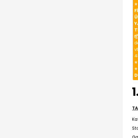
⭐
F
Ü
Y
T

d
v
4
⭐
⭐
D
1
TA
Ka
St
Ga