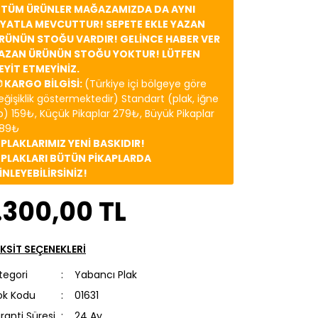
️ TÜM ÜRÜNLER MAĞAZAMIZDA DA AYNI
İYATLA MEVCUTTUR! SEPETE EKLE YAZAN
RÜNÜN STOĞU VARDIR! GELİNCE HABER VER
AZAN ÜRÜNÜN STOĞU YOKTUR! LÜTFEN
EYİT ETMEYİNİZ.
 KARGO BİLGİSİ:
(Türkiye içi bölgeye göre
eğişiklik göstermektedir) Standart (plak, iğne
b) 159₺, Küçük Pikaplar 279₺, Büyük Pikaplar
89₺
️ PLAKLARIMIZ YENİ BASKIDIR!
️ PLAKLARI BÜTÜN PİKAPLARDA
İNLEYEBİLİRSİNİZ!
.300,00 TL
KSİT SEÇENEKLERİ
tegori
Yabancı Plak
ok Kodu
01631
ranti Süresi
24 Ay