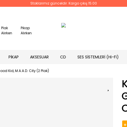
Stoklarımız günceldir. Kargo çıkış 15:00
Plak
Pikap
Alırken
Alırken
PİKAP
AKSESUAR
CD
SES SİSTEMLERİ (Hi-Fi)
od Kid, M.A.A.D. City (2 Plak)
G
C
⭐