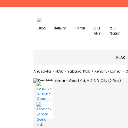
Blog
İletişim
Tamir
2. El
2. El
Alım
Satım
PLAK
Anasayfa
PLAK
Yabancı Plak
Kendrick Lamar - Go