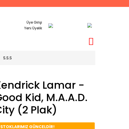
Üye Girişi
Yeni Üyelik
S.S.S
Kendrick Lamar -
ood Kid, M.A.A.D.
ity (2 Plak)
️ STOKLARIMIZ GÜNCELDİR!