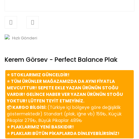
Hızlı Gönderi
Kerem Görsev - Perfect Balance Plak
⭐️ STOKLARIMIZ GÜNCELDİR!
⭐️ TÜM ÜRÜNLER MAĞAZAMIZDA DA AYNI FİYATLA
MEVCUTTUR! SEPETE EKLE YAZAN ÜRÜNÜN STOĞU
VARDIR! GELİNCE HABER VER YAZAN ÜRÜNÜN STOĞU
YOKTUR! LÜTFEN TEYİT ETMEYİNİZ.
📦 KARGO BİLGİSİ:
(Türkiye içi bölgeye göre değişiklik
göstermektedir) Standart (plak, iğne vb) 159₺, Küçük
Pikaplar 279₺, Büyük Pikaplar 489₺
⭐️ PLAKLARIMIZ YENİ BASKIDIR!
⭐️ PLAKLARI BÜTÜN PİKAPLARDA DİNLEYEBİLİRSİNİZ!