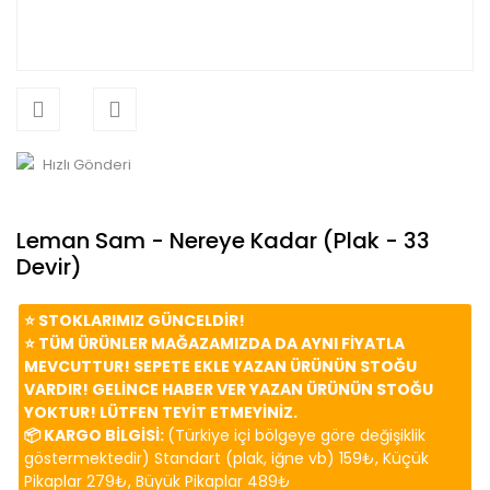
Hızlı Gönderi
Leman Sam - Nereye Kadar (Plak - 33
Devir)
⭐️ STOKLARIMIZ GÜNCELDİR!
⭐️ TÜM ÜRÜNLER MAĞAZAMIZDA DA AYNI FİYATLA
MEVCUTTUR! SEPETE EKLE YAZAN ÜRÜNÜN STOĞU
VARDIR! GELİNCE HABER VER YAZAN ÜRÜNÜN STOĞU
YOKTUR! LÜTFEN TEYİT ETMEYİNİZ.
📦 KARGO BİLGİSİ:
(Türkiye içi bölgeye göre değişiklik
göstermektedir) Standart (plak, iğne vb) 159₺, Küçük
Pikaplar 279₺, Büyük Pikaplar 489₺