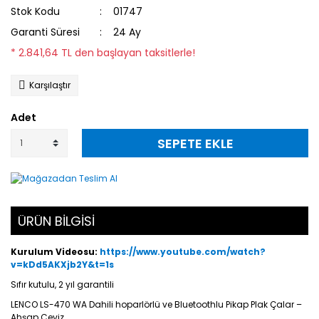
Stok Kodu
01747
Garanti Süresi
24 Ay
* 2.841,64 TL den başlayan taksitlerle!
Karşılaştır
Adet
SEPETE EKLE
ÜRÜN BİLGİSİ
Kurulum Videosu:
https://www.youtube.com/watch?
v=kDd5AKXjb2Y&t=1s
Sıfır kutulu, 2 yıl garantili
LENCO LS-470 WA Dahili hoparlörlü ve Bluetoothlu Pikap Plak Çalar –
Ahşap Ceviz