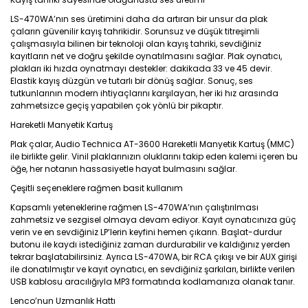
LS-470WA’nın ses üretimini daha da artıran bir unsur da plak
çaların güvenilir kayış tahrikidir. Sorunsuz ve düşük titreşimli
çalışmasıyla bilinen bir teknoloji olan kayış tahriki, sevdiğiniz
kayıtların net ve doğru şekilde oynatılmasını sağlar. Plak oynatıcı,
plakları iki hızda oynatmayı destekler: dakikada 33 ve 45 devir.
Elastik kayış düzgün ve tutarlı bir dönüş sağlar. Sonuç, ses
tutkunlarının modern ihtiyaçlarını karşılayan, her iki hız arasında
zahmetsizce geçiş yapabilen çok yönlü bir pikaptır.
Hareketli Manyetik Kartuş
Plak çalar, Audio Technica AT-3600 Hareketli Manyetik Kartuş (MMC)
ile birlikte gelir. Vinil plaklarınızın oluklarını takip eden kalemi içeren bu
öğe, her notanın hassasiyetle hayat bulmasını sağlar.
Çeşitli seçeneklere rağmen basit kullanım
Kapsamlı yeteneklerine rağmen LS-470WA’nın çalıştırılması
zahmetsiz ve sezgisel olmaya devam ediyor. Kayıt oynatıcınıza güç
verin ve en sevdiğiniz LP’lerin keyfini hemen çıkarın. Başlat-durdur
butonu ile kaydı istediğiniz zaman durdurabilir ve kaldığınız yerden
tekrar başlatabilirsiniz. Ayrıca LS-470WA, bir RCA çıkışı ve bir AUX girişi
ile donatılmıştır ve kayıt oynatıcı, en sevdiğiniz şarkıları, birlikte verilen
USB kablosu aracılığıyla MP3 formatında kodlamanıza olanak tanır.
Lenco’nun Uzmanlık Hattı