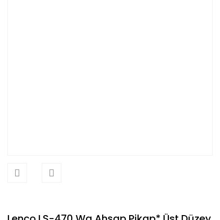
Lenco LS-470 Wa Ahşap Pikap* Üst Düzey