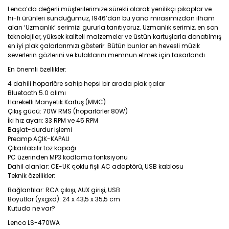
Lenco’da değerli müşterilerimize sürekli olarak yenilikçi pikaplar ve
hi-fi ürünleri sunduğumuz, 1946’dan bu yana mirasımızdan ilham
alan ‘Uzmanlık’ serimizi gururla tanıtıyoruz. Uzmanlık serimiz, en son
teknolojiler, yüksek kaliteli malzemeler ve üstün kartuşlarla donatılmış
en iyi plak çalarlarımızı gösterir. Bütün bunlar en hevesli müzik
severlerin gözlerini ve kulaklarını memnun etmek için tasarlandı.
En önemli özellikler:
4 dahili hoparlöre sahip hepsi bir arada plak çalar
Bluetooth 5.0 alımı
Hareketli Manyetik Kartuş (MMC)
Çıkış gücü: 70W RMS (hoparlörler 80W)
İki hız ayarı: 33 RPM ve 45 RPM
Başlat-durdur işlemi
Preamp AÇIK-KAPALI
Çıkarılabilir toz kapağı
PC üzerinden MP3 kodlama fonksiyonu
Dahil olanlar: CE-UK çoklu fişli AC adaptörü, USB kablosu
Teknik özellikler:
Bağlantılar: RCA çıkışı, AUX girişi, USB
Boyutlar (yxgxd): 24 x 43,5 x 35,5 cm
Kutuda ne var?
Lenco LS-470WA