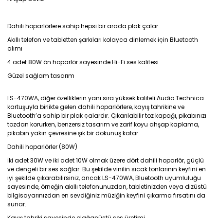
Dahili hoparlörlere sahip hepsi bir arada plak çalar
Akıllı telefon ve tabletten şarkıları kolayca dinlemek için Bluetooth
alımı
4 adet 80W ön hoparlör sayesinde Hi-Fi ses kalitesi
Güzel sağlam tasarım
LS-470WA, diğer özelliklerin yanı sıra yüksek kaliteli Audio Technica
kartuşuyla birlikte gelen dahili hoparlörlere, kayış tahrikine ve
Bluetooth’a sahip bir plak çalardır. Çıkarılabilir toz kapağı, pikabınızı
tozdan korurken, benzersiz tasarım ve zarif koyu ahşap kaplama,
pikabın yakın çevresine şık bir dokunuş katar.
Dahili hoparlörler (80W)
İki adet 30W ve iki adet 10W olmak üzere dört dahili hoparlör, güçlü
ve dengeli bir ses sağlar. Bu şekilde vinilin sıcak tonlarının keyfini en
iyi şekilde çıkarabilirsiniz, ancak LS-470WA, Bluetooth uyumluluğu
sayesinde, örneğin akıllı telefonunuzdan, tabletinizden veya dizüstü
bilgisayarınızdan en sevdiğiniz müziğin keyfini çıkarma fırsatını da
sunar.
Kayış tahriki sayesinde olağanüstü ses üretimi