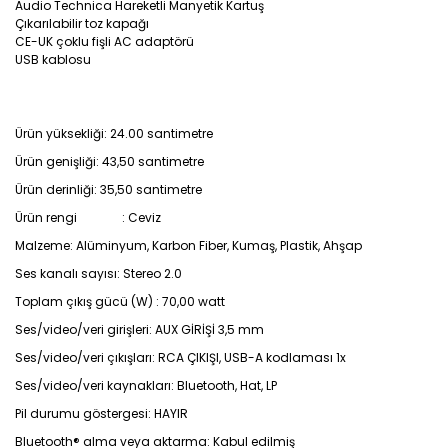
Audio Technica Hareketli Manyetik Kartuş
Çıkarılabilir toz kapağı
CE-UK çoklu fişli AC adaptörü
USB kablosu
Ürün yüksekliği: 24.00 santimetre
Ürün genişliği: 43,50 santimetre
Ürün derinliği: 35,50 santimetre
Ürün rengi : Ceviz
Malzeme: Alüminyum, Karbon Fiber, Kumaş, Plastik, Ahşap
Ses kanalı sayısı: Stereo 2.0
Toplam çıkış gücü (W) : 70,00 watt
Ses/video/veri girişleri: AUX GİRİŞİ 3,5 mm
Ses/video/veri çıkışları: RCA ÇIKIŞI, USB-A kodlaması 1x
Ses/video/veri kaynakları: Bluetooth, Hat, LP
Pil durumu göstergesi: HAYIR
Bluetooth® alma veya aktarma: Kabul edilmiş