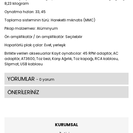
8,23 kilogram
Oynatma hızları: 33, 45
Toplama sisteminin türü: Hareketli mıknatıs (MMC)
Pikap malzemesi: Alüminyum
Ön amplifikatör / ön amplifikatör: Seçilebilir
Hoparlörlü plak çalar: Evet, yerleşik
Birlikte verilen aksesuarlar Kayıt oynatıcılar: 45 RPM adaptör, AC
adaptör, AT3600, Toz bezi, Karşı Ağırlık, Toz kapağı, RCA kablosu,
Slipmat, USB kablosu
YORUMLAR
- 0 yorum
ÖNERİLERİNİZ
KURUMSAL