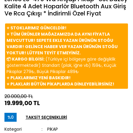
Kalite 4 Adet Hoparlör Bluetooth Aux Giriş
Ve Rca Çıkışı * İndirimli Özel Fiyat
⭐️ STOKLARIMIZ GÜNCELDİR!
⭐️ TÜM ÜRÜNLER MAĞAZAMIZDA DA AYNI FİYATLA
MEVCUTTUR! SEPETE EKLE YAZAN ÜRÜNÜN STOĞU
VARDIR! GELİNCE HABER VER YAZAN ÜRÜNÜN STOĞU
YOKTUR! LÜTFEN TEYİT ETMEYİNİZ.
📦 KARGO BİLGİSİ:
(Türkiye içi bölgeye göre değişiklik
göstermektedir) Standart (plak, iğne vb) 159₺, Küçük
Pikaplar 279₺, Büyük Pikaplar 489₺
⭐️ PLAKLARIMIZ YENİ BASKIDIR!
⭐️ PLAKLARI BÜTÜN PİKAPLARDA DİNLEYEBİLİRSİNİZ!
20.000,00 TL
19.999,00 TL
%0
TAKSİT SEÇENEKLERİ
Kategori
PİKAP